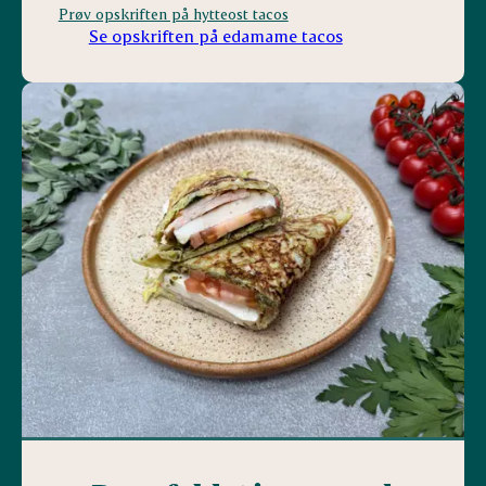
Prøv opskriften på hytteost tacos
Se opskriften på edamame tacos