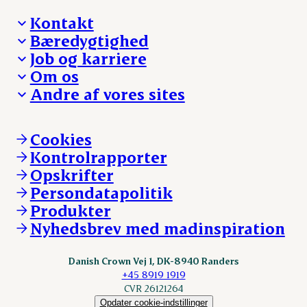
Kontakt
Bæredygtighed
Besøg Danish Crown
Job og karriere
Presse og nyheder
Fra jord til bord
Om os
Reklamationer
Hverdagen
Arbejd med os
Andre af vores sites
Whistleblower
Ansvarlighed og nøgletal
Ledige stillinger
Hvem er vi
Øvrige henvendelser
Mød Danish Crown
Brand og visuel identitet
Andelsejere - gris
Vi går forrest
Andelsejere - kreatur
Cookies
Vores resultater
Danishcrownprofessional.com
Kontrolrapporter
Vores lokationer
DAT-Schaub.com
Opskrifter
Kontakt
ESS-FOOD.com
Persondatapolitik
Fonden Dansk Gastronomi
KLS.se
Produkter
nordicspoor.com
Nyhedsbrev med madinspiration
Scanhide.dk
Sokolow.pl
Danish Crown Vej 1, DK-8940 Randers
+45 8919 1919
CVR 26121264
Opdater cookie-indstillinger