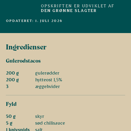
OPSKRIFTEN ER UDVIKLET AF
DEN GRØNNE SLAGTER
OPDATERET: 1. JULI 2026
Ingredienser
Gulerodstacos
200 g
gulerødder
200 g
hytteost 1,5%
3
æggehvider
Fyld
50 g
skyr
5 g
sød chilisauce
1 knivspids
salt