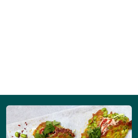
Protein (g)
8,8
30,6
Vis mere
Salt (g)
0,6
2