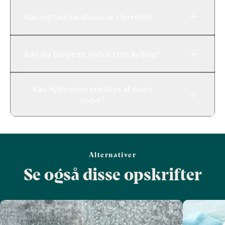
Kan jeg lave tacobaserne i forvejen?
Kan jeg bruge en anden type kylling?
Kan hytteosten erstattes af noget
andet?
Alternativer
Se også disse opskrifter