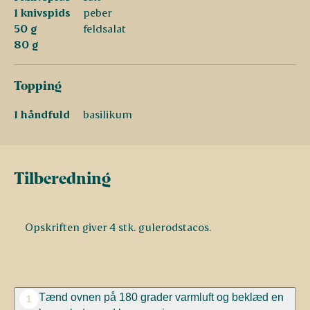
1 knivspids
peber
50 g
feldsalat
80 g
Topping
1 håndfuld
basilikum
Tilberedning
Opskriften giver 4 stk. gulerodstacos.
Tænd ovnen på 180 grader varmluft og beklæd en
1