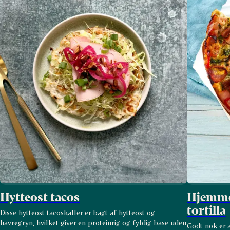
Hytteost tacos
Hjemmel
tortilla
Disse hytteost tacoskaller er bagt af hytteost og
havregryn, hvilket giver en proteinrig og fyldig base uden
Godt nok er 