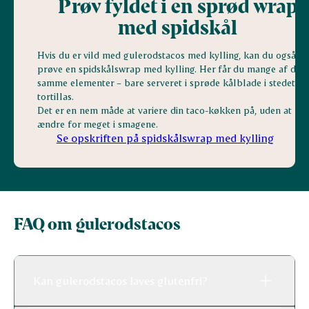
Prøv fyldet i en sprød wrap
med spidskål
Hvis du er vild med gulerodstacos med kylling, kan du også
prøve en spidskålswrap med kylling. Her får du mange af de
samme elementer – bare serveret i sprøde kålblade i stedet fo
tortillas.
Det er en nem måde at variere din taco-køkken på, uden at
ændre for meget i smagene.
Se opskriften på spidskålswrap med kylling
FAQ om gulerodstacos
Kan gulerodstacos laves glutenfri?