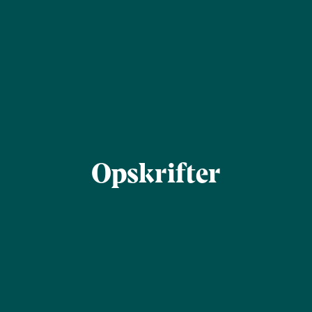
Opskrifter
Find
Søg
inspiration
Filtrér