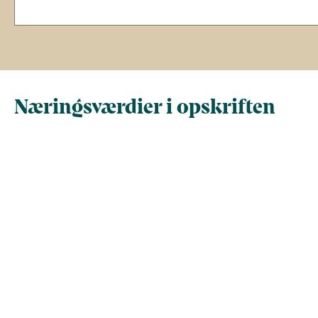
Næringsværdier i opskriften
Næringsindhold pr.
Næringsindhold 
100 g
person i opskrif
Total antal gram
100
280
Energi (kcal)
71
198
Fedt (g)
3.9
11
Kulhydrater (g)
6
17