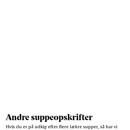
Vis mere
Protein (g)
2.8
7.7
Andre suppeopskrifter
Hvis du er på udkig efter flere lækre supper, så har vi