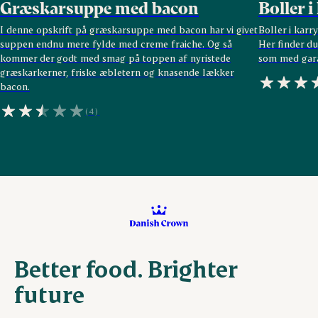
Græskarsuppe med bacon
Boller 
I denne opskrift på græskarsuppe med bacon har vi givet
Boller i karr
suppen endnu mere fylde med creme fraiche. Og så
Her finder du
kommer der godt med smag på toppen af nyristede
som med garan
græskarkerner, friske æbletern og knasende lækker
bacon.
(4)
Better food. Brighter
future