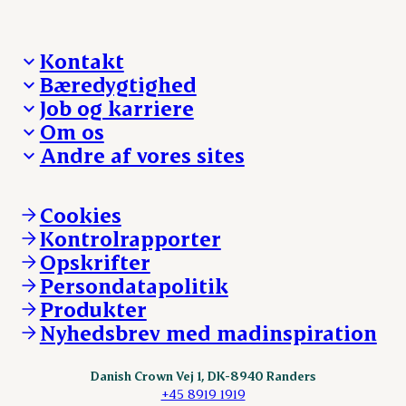
Kontakt
Bæredygtighed
Besøg Danish Crown
Job og karriere
Presse og nyheder
Fra jord til bord
Om os
Reklamationer
Hverdagen
Arbejd med os
Andre af vores sites
Whistleblower
Ansvarlighed og nøgletal
Ledige stillinger
Hvem er vi
Øvrige henvendelser
Mød Danish Crown
Brand og visuel identitet
Andelsejere - gris
Vi går forrest
Andelsejere - kreatur
Cookies
Vores resultater
Danishcrownprofessional.com
Kontrolrapporter
Vores lokationer
DAT-Schaub.com
Opskrifter
Kontakt
ESS-FOOD.com
Persondatapolitik
Fonden Dansk Gastronomi
KLS.se
Produkter
nordicspoor.com
Nyhedsbrev med madinspiration
Scanhide.dk
Sokolow.pl
Danish Crown Vej 1, DK-8940 Randers
+45 8919 1919