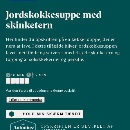
Jordskokkesuppe med
skinketern
Her finder du opskriften på en lækker suppe, der er
nem at lave. I dette tilfælde bliver jordskokkesuppen
lavet med fløde og serveret med ristede skinketern og
topping af solsikkekerner og persille.
30 MIN.
15 MIN.
Vær den første til at bedømme denne opskrift
Tilføj en kommentar
HOLD MIN SKÆRM TÆNDT
OPSKRIFTEN ER UDVIKLET AF