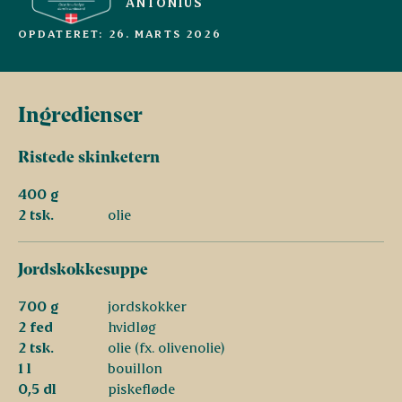
ANTONIUS
OPDATERET: 26. MARTS 2026
Ingredienser
Ristede skinketern
400 g
2 tsk.
olie
Jordskokkesuppe
700 g
jordskokker
2 fed
hvidløg
2 tsk.
olie (fx. olivenolie)
1 l
bouillon
0,5 dl
piskefløde