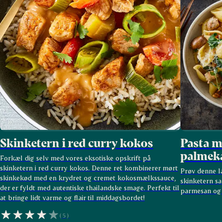
Skinketern i red curry kokos
Pasta m
palmek
Forkæl dig selv med vores eksotiske opskrift på
skinketern i red curry kokos. Denne ret kombinerer mørt
Prøv denne l
skinkekød med en krydret og cremet kokosmælkssauce,
skinketern s
der er fyldt med autentiske thailandske smage. Perfekt til
parmesan og 
at bringe lidt varme og flair til middagsbordet!
(5)