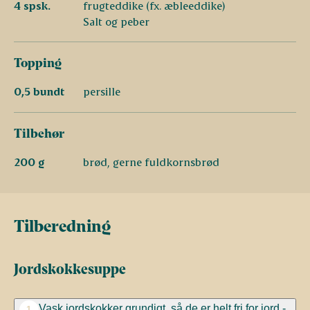
4 spsk.
frugteddike (fx. æbleeddike)
Salt og peber
Topping
0,5 bundt
persille
Tilbehør
200 g
brød, gerne fuldkornsbrød
Tilberedning
Jordskokkesuppe
Vask jordskokker grundigt, så de er helt fri for jord -
1