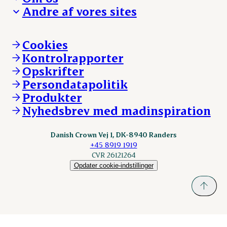
Hverdagen
Arbejd med os
Andre af vores sites
Whistleblower
Ansvarlighed og nøgletal
Ledige stillinger
Hvem er vi
Øvrige henvendelser
Mød Danish Crown
Brand og visuel identitet
Andelsejere - gris
Vi går forrest
Andelsejere - kreatur
Cookies
Vores resultater
Danishcrownprofessional.com
Kontrolrapporter
Vores lokationer
DAT-Schaub.com
Opskrifter
Kontakt
ESS-FOOD.com
Persondatapolitik
Fonden Dansk Gastronomi
KLS.se
Produkter
nordicspoor.com
Nyhedsbrev med madinspiration
Scanhide.dk
Sokolow.pl
Danish Crown Vej 1, DK-8940 Randers
+45 8919 1919
CVR 26121264
Opdater cookie-indstillinger