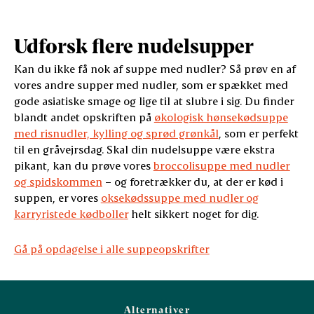
Udforsk flere nudelsupper
Kan du ikke få nok af suppe med nudler? Så prøv en af
vores andre supper med nudler, som er spækket med
gode asiatiske smage og lige til at slubre i sig. Du finder
blandt andet opskriften på
økologisk hønsekødsuppe
med risnudler, kylling og sprød grønkål
, som er perfekt
til en gråvejrsdag. Skal din nudelsuppe være ekstra
pikant, kan du prøve vores
broccolisuppe med nudler
og spidskommen
– og foretrækker du, at der er kød i
suppen, er vores
oksekødssuppe med nudler og
karryristede kødboller
helt sikkert noget for dig.
Gå på opdagelse i alle suppeopskrifter
Alternativer