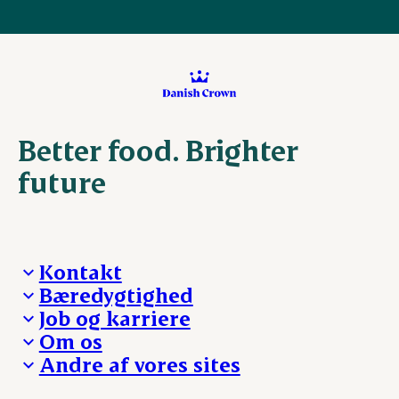
Better food. Brighter
future
Kontakt
Bæredygtighed
Besøg Danish Crown
Job og karriere
Presse og nyheder
Fra jord til bord
Om os
Reklamationer
Hverdagen
Arbejd med os
Andre af vores sites
Whistleblower
Ansvarlighed og nøgletal
Ledige stillinger
Hvem er vi
Øvrige henvendelser
Mød Danish Crown
Brand og visuel identitet
Andelsejere - gris