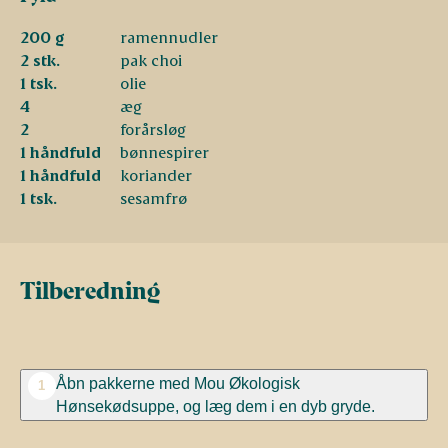
200 g
ramennudler
2 stk.
pak choi
1 tsk.
olie
4
æg
2
forårsløg
1 håndfuld
bønnespirer
1 håndfuld
koriander
1 tsk.
sesamfrø
Tilberedning
Åbn pakkerne med Mou Økologisk
1
Hønsekødsuppe, og læg dem i en dyb gryde.