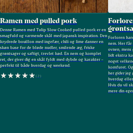
Ramen med pulled pork
Forlore
grøntsa
Denne Ramen med Tulip Slow Cooked pulled pork er en
smagfuld og varmende skål med japansk inspiration. Den
Forloren hare
krydrede bouillon med ingefær, chili og lime danner en
nem. Her får 
skøn base for de bløde nudler, smilende æg, friske
ovnen, mens 
grøntsager og saftigt, trevlet kød. En nem og komplet
lidt ekstra ka
ret, der giver dig en skål fyldt med dybde og karakter –
noget velkend
perfekt til både hverdag og weekend.
komfuret. Og 
her gider jeg 
(2)
hverdag elle
Hvis du vil s
mere din egen