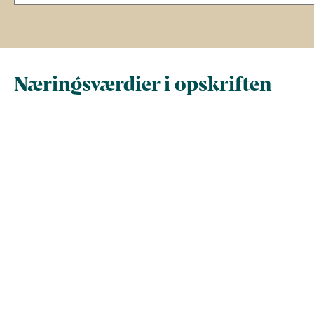
Næringsværdier i opskriften
Næringsindhold pr.
Næringsindhold 
100 g
person i opskrif
Total antal gram
100
771,2
Energi (kcal)
134,1
1.034,3
- Energi (kJ)
561,2
4.327,6
Fedt (g)
5,6
43,3