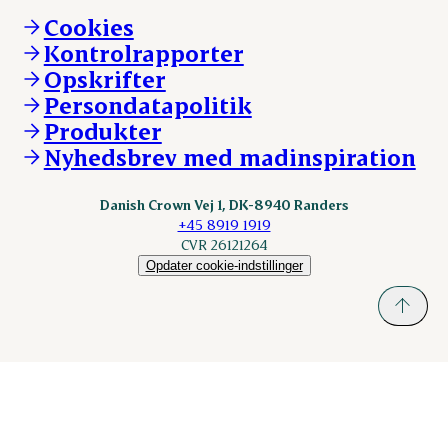
Vi går forrest
Andelsejere - kreatur
Cookies
Vores resultater
Danishcrownprofessional.com
Kontrolrapporter
Vores lokationer
DAT-Schaub.com
Opskrifter
Kontakt
ESS-FOOD.com
Persondatapolitik
Fonden Dansk Gastronomi
KLS.se
Produkter
nordicspoor.com
Nyhedsbrev med madinspiration
Scanhide.dk
Sokolow.pl
Danish Crown Vej 1, DK-8940 Randers
+45 8919 1919
CVR 26121264
Opdater cookie-indstillinger