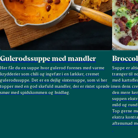
Gulerodssuppe med mandler
Broccol
Her får du en suppe hvor gulerod forenes med varme
Suppe er alt
krydderier som chili og ingefær i en lækker, cremet
trænger til 
gulerodssuppe. Det er en dejlig vintersuppe, som vi her
med kartofler
topper med en god skefuld mandler, der er ristet sprøde i
men dens cre
smør med spidskommen og hvidløg.
den mere ken
suppen ekstr
mild og rund
Top gerne me
ekstra kontr
aftensmad med