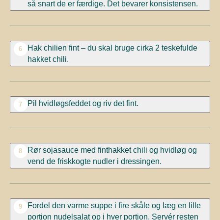
så snart de er færdige. Det bevarer konsistensen.
Hak chilien fint – du skal bruge cirka 2 teskefulde
6
hakket chili.
Pil hvidløgsfeddet og riv det fint.
7
Rør sojasauce med finthakket chili og hvidløg og
8
vend de friskkogte nudler i dressingen.
Fordel den varme suppe i fire skåle og læg en lille
9
portion nudelsalat op i hver portion. Servér resten