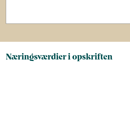
Næringsværdier i opskriften
Næringsindhold pr.
Næringsindhold 
100 g
person i opskrif
Total antal gram
100
431
Energi (kcal)
78
336
Fedt (g)
1.3
5.5