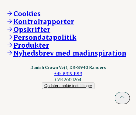
Mød Danish Crown
Brand og visuel identitet
Andelsejere - gris
Vi går forrest
Andelsejere - kreatur
Cookies
Vores resultater
Danishcrownprofessional.com
Kontrolrapporter
Vores lokationer
DAT-Schaub.com
Opskrifter
Kontakt
ESS-FOOD.com
Persondatapolitik
Fonden Dansk Gastronomi
KLS.se
Produkter
nordicspoor.com
Nyhedsbrev med madinspiration
Scanhide.dk
Sokolow.pl
Danish Crown Vej 1, DK-8940 Randers
+45 8919 1919
CVR 26121264
Opdater cookie-indstillinger