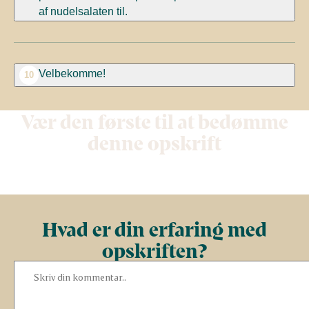
af nudelsalaten til.
Velbekomme!
10
Vær den første til at bedømme
denne opskrift
Hvad er din erfaring med
opskriften?