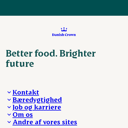
Better food. Brighter
future
Kontakt
Bæredygtighed
Besøg Danish Crown
Job og karriere
Presse og nyheder
Fra jord til bord
Om os
Reklamationer
Hverdagen
Arbejd med os
Andre af vores sites
Whistleblower
Ansvarlighed og nøgletal
Ledige stillinger
Hvem er vi
Øvrige henvendelser