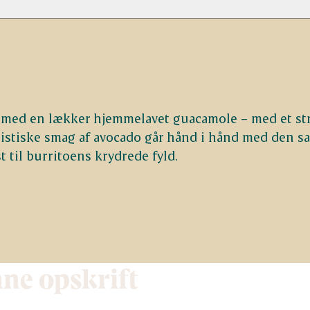
r med en lækker hjemmelavet guacamole – med et str
ristiske smag af avocado går hånd i hånd med den sa
st til burritoens krydrede fyld.
nne opskrift