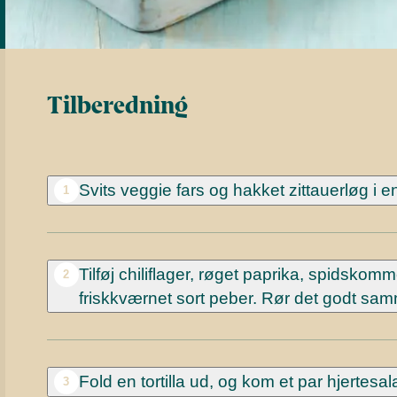
Tilberedning
Svits veggie fars og hakket zittauerløg i e
1
Tilføj chiliflager, røget paprika, spidskom
2
friskkværnet sort peber. Rør det godt samm
Fold en tortilla ud, og kom et par hjertesala
3