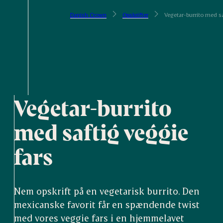
Danish Crown
Opskrifter
Vegetar-burrito med sa
Vegetar-burrito
med saftig veggie
fars
Nem opskrift på en vegetarisk burrito. Den
mexicanske favorit får en spændende twist
med vores veggie fars i en hjemmelavet