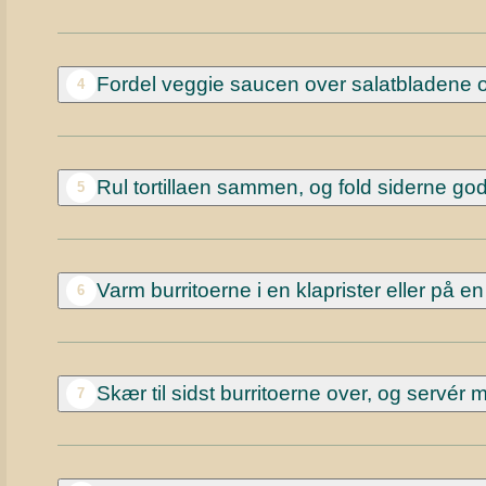
Fordel veggie saucen over salatbladene og
4
Rul tortillaen sammen, og fold siderne god
5
Varm burritoerne i en klaprister eller på 
6
Skær til sidst burritoerne over, og servér 
7