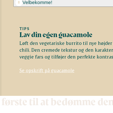
Velbekomme!
8
TIPS
Lav din egen guacamole
Løft den vegetariske burrito til nye højde
chili. Den cremede tekstur og den karakte
veggie fars og tilføjer den perfekte kontra
Se opskrift på guacamole
 første til at bedømme de