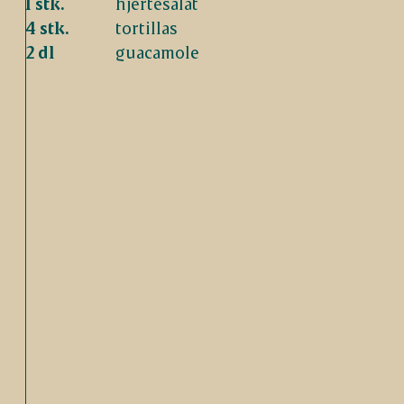
1 stk.
hjertesalat
4 stk.
tortillas
2 dl
guacamole