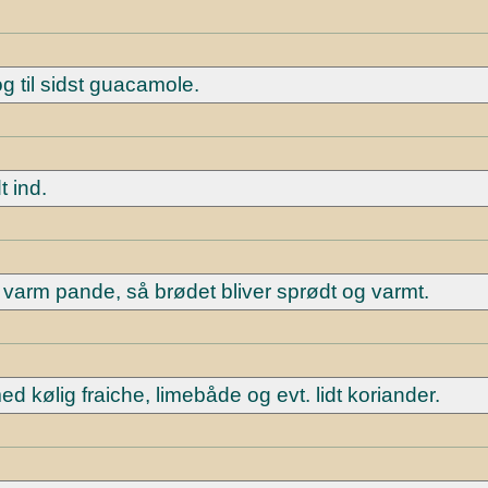
 til sidst guacamole.
t ind.
en varm pande, så brødet bliver sprødt og varmt.
med kølig fraiche, limebåde og evt. lidt koriander.