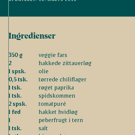
Ingredienser
350 g
veggie fars
2
hakkede zittauerløg
1 spsk.
olie
0,5 tsk.
tørrede chiliflager
1 tsk.
røget paprika
1 tsk.
spidskommen
2 spsk.
tomatpuré
1 fed
hakket hvidløg
1
peberfrugt i tern
1 tsk.
salt