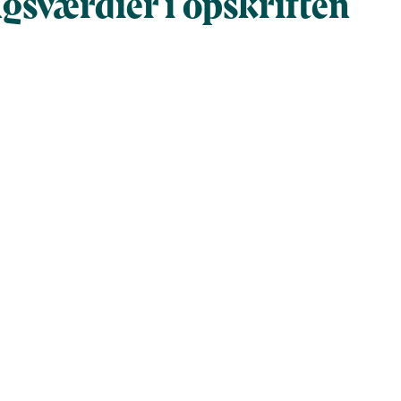
gsværdier i opskriften
Næringsindhold pr. 100 g
Næringsindho
al gram
100
391
al)
119
464
6.2
24
er (g)
11
43
)
4.9
19