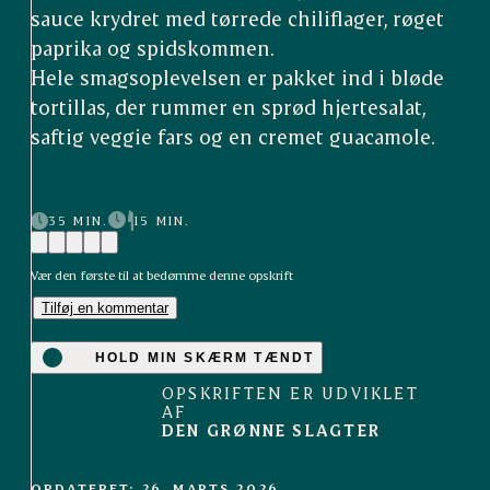
sauce krydret med tørrede chiliflager, røget
paprika og spidskommen.
Hele smagsoplevelsen er pakket ind i bløde
tortillas, der rummer en sprød hjertesalat,
saftig veggie fars og en cremet guacamole.
35 MIN.
15 MIN.
Vær den første til at bedømme denne opskrift
Tilføj en kommentar
HOLD MIN SKÆRM TÆNDT
OPSKRIFTEN ER UDVIKLET
AF
DEN GRØNNE SLAGTER
OPDATERET: 26. MARTS 2026