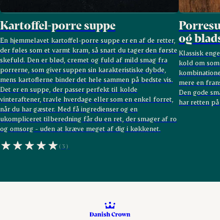
Kartoffel-porre suppe
Porresu
og blads
En hjemmelavet kartoffel-porre suppe er en af de retter,
der føles som et varmt kram, så snart du tager den første
Klassisk enge
skefuld. Den er blød, cremet og fuld af mild smag fra
kold om som
porrerne, som giver suppen sin karakteristiske dybde,
kombinatione
mens kartoflerne binder det hele sammen på bedste vis.
mere en frans
Det er en suppe, der passer perfekt til kolde
Den gode sma
vinteraftener, travle hverdage eller som en enkel forret,
har retten på
når du har gæster. Med få ingredienser og en
ukompliceret tilberedning får du en ret, der smager af ro
og omsorg - uden at kræve meget af dig i køkkenet.
(3)