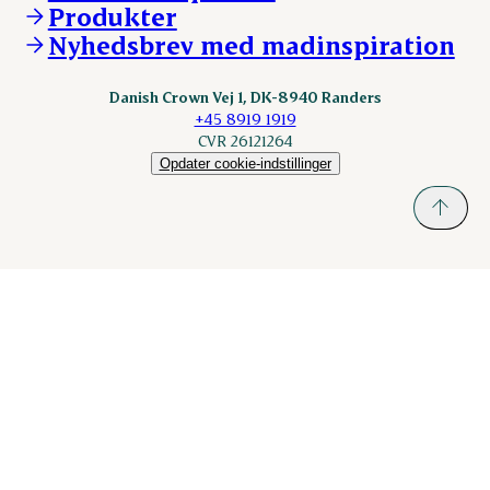
KLS.se
Produkter
nordicspoor.com
Nyhedsbrev med madinspiration
Scanhide.dk
Sokolow.pl
Danish Crown Vej 1, DK-8940 Randers
+45 8919 1919
CVR 26121264
Opdater cookie-indstillinger