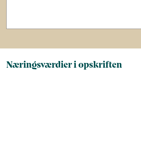
Næringsværdier i opskriften
Næringsindhold pr.
Næringsindhold 
100 g
person i opskrif
Total antal gram
100
709
Energi (kcal)
79
558
Fedt (g)
5
35