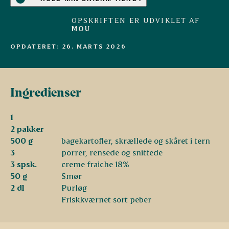
OPSKRIFTEN ER UDVIKLET AF
MOU
OPDATERET: 26. MARTS 2026
Ingredienser
1
2 pakker
500 g
bagekartofler, skrællede og skåret i tern
3
porrer, rensede og snittede
3 spsk.
creme fraiche 18%
50 g
Smør
2 dl
Purløg
Friskkværnet sort peber