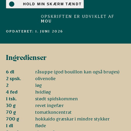
HOLD MIN SKÆRM TÆNDT
OPSKRIFTEN ER UDVIKLET AF
MOU
OPDATERET: 1. JUNI 2026
Ingredienser
6 dl
råsuppe (god bouillon kan også bruges)
2 spsk.
olivenolie
2
løg
4 fed
hvidløg
1 tsk.
stødt spidskommen
30 g
revet ingefær
70 g
tomatkoncentrat
700 g
hokkaido græskar i mindre stykker
1 dl
fløde