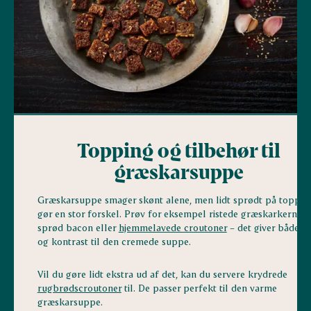
Topping og tilbehør til
græskarsuppe
Græskarsuppe smager skønt alene, men lidt sprødt på toppen
gør en stor forskel. Prøv for eksempel ristede græskarkerner,
sprød bacon eller
hjemmelavede croutoner
– det giver både b
og kontrast til den cremede suppe.
Vil du gøre lidt ekstra ud af det, kan du servere krydrede
rugbrødscroutoner
til. De passer perfekt til den varme
græskarsuppe.