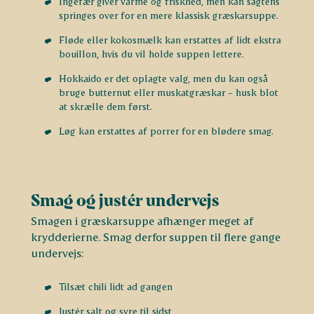
Ingefær giver varme og friskhed, men kan sagtens
springes over for en mere klassisk græskarsuppe.
Fløde eller kokosmælk kan erstattes af lidt ekstra
bouillon, hvis du vil holde suppen lettere.
Hokkaido er det oplagte valg, men du kan også
bruge butternut eller muskatgræskar – husk blot
at skrælle dem først.
Løg kan erstattes af porrer for en blødere smag.
Smag og justér undervejs
Smagen i græskarsuppe afhænger meget af
krydderierne. Smag derfor suppen til flere gange
undervejs:
Tilsæt chili lidt ad gangen
Justér salt og syre til sidst