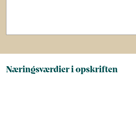
Næringsværdier i opskriften
Næringsindhold pr.
Næringsindhold 
100 g
person i opskrif
Total antal gram
100
475
Energi (kcal)
44
210