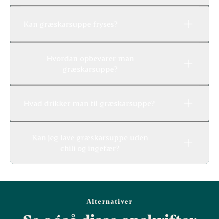
Kan græskarsuppe fryses?
Hvordan opbevarer man
græskarsuppe?
Hvad drikker man til græskarsuppe?
Kan jeg lave græskarsuppe uden
chili og ingefær?
Alternativer