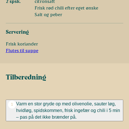
2 spsk.
citronsaft
Frisk rød chili efter eget ønske
Salt og peber
Servering
Frisk koriander
Flutes til suppe
Tilberedning
Varm en stor gryde op med olivenolie, sauter løg,
1
hvidløg, spidskommen, frisk ingefær og chili i 5 min
– pas på det ikke brænder på.