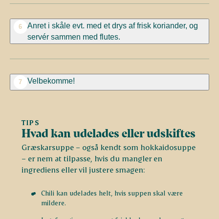
Anret i skåle evt. med et drys af frisk koriander, og
6
servér sammen med flutes.
Velbekomme!
7
TIPS
Hvad kan udelades eller udskiftes
Græskarsuppe – også kendt som hokkaidosuppe
– er nem at tilpasse, hvis du mangler en
ingrediens eller vil justere smagen:
Chili kan udelades helt, hvis suppen skal være
mildere.