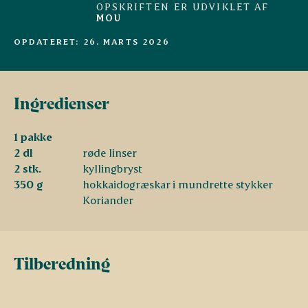
OPSKRIFTEN ER UDVIKLET AF
MOU
OPDATERET: 26. MARTS 2026
Ingredienser
1 pakke
2 dl
røde linser
2 stk.
kyllingbryst
350 g
hokkaidogræskar i mundrette stykker
Koriander
Tilberedning