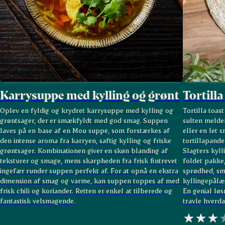
Karrysuppe med kylling og grønt
Tortilla
Oplev en fyldig og krydret karrysuppe med kylling og
Tortilla toas
grøntsager, der er smækfyldt med god smag. Suppen
sulten melde
laves på en base af en Mou suppe, som forstærkes af
eller en let 
den intense aroma fra karryen, saftig kylling og friske
tortillapand
grøntsager. Kombinationen giver en skøn blanding af
Slagters kyll
teksturer og smage, mens skarpheden fra frisk fintrevet
foldet pakke,
ingefær runder suppen perfekt af. For at opnå en ekstra
sprødhed, sme
dimension af smag og varme, kan suppen toppes af med
kyllingepålæg
frisk chili og koriander. Retten er enkel at tilberede og
En genial løs
fantastisk velsmagende.
travle hverda