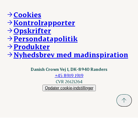
Mød Danish Crown
Brand og visuel identitet
Andelsejere - gris
Vi går forrest
Andelsejere - kreatur
Cookies
Vores resultater
Danishcrownprofessional.com
Kontrolrapporter
Vores lokationer
DAT-Schaub.com
Opskrifter
Kontakt
ESS-FOOD.com
Persondatapolitik
Fonden Dansk Gastronomi
KLS.se
Produkter
nordicspoor.com
Nyhedsbrev med madinspiration
Scanhide.dk
Sokolow.pl
Danish Crown Vej 1, DK-8940 Randers
+45 8919 1919
CVR 26121264
Opdater cookie-indstillinger