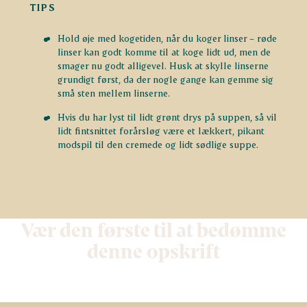
TIPS
Hold øje med kogetiden, når du koger linser – røde
linser kan godt komme til at koge lidt ud, men de
smager nu godt alligevel. Husk at skylle linserne
grundigt først, da der nogle gange kan gemme sig
små sten mellem linserne.
Hvis du har lyst til lidt grønt drys på suppen, så vil
lidt fintsnittet forårsløg være et lækkert, pikant
modspil til den cremede og lidt sødlige suppe.
Vær den første til at bedømme
denne opskrift