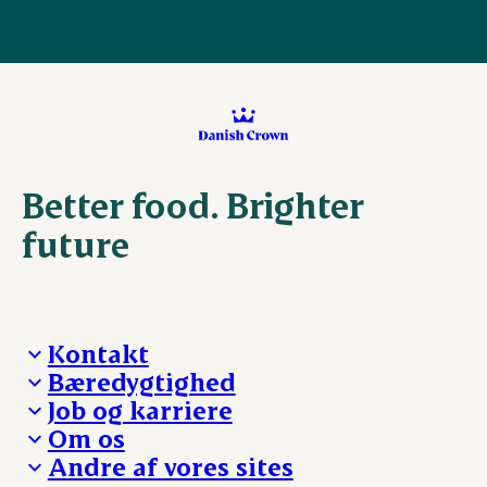
Better food. Brighter
future
Kontakt
Bæredygtighed
Besøg Danish Crown
Job og karriere
Presse og nyheder
Fra jord til bord
Om os
Reklamationer
Hverdagen
Arbejd med os
Andre af vores sites
Whistleblower
Ansvarlighed og nøgletal
Ledige stillinger
Hvem er vi
Øvrige henvendelser