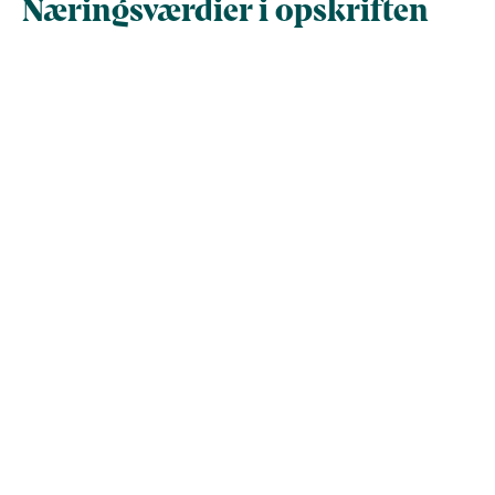
Næringsværdier i opskriften
Næringsindhold pr.
Næringsindhold 
100 g
person i opskrif
Total antal gram
100
426,5
Energi (kcal)
95,3
406,4
- Energi (kJ)
398,7
1.700,4
Fedt (g)
6,1
25,9
- heraf mættede
0
0
fedtsyrer (g)
Kulhydrater (g)
4,5
19,1