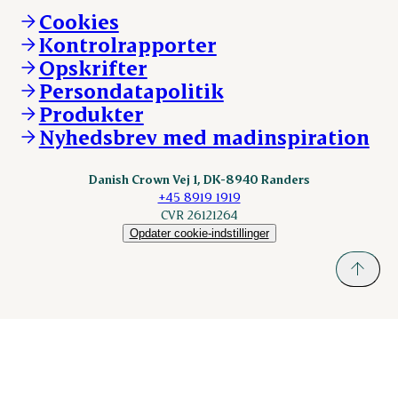
Vi går forrest
Andelsejere - kreatur
Cookies
Vores resultater
Danishcrownprofessional.com
Kontrolrapporter
Vores lokationer
DAT-Schaub.com
Opskrifter
Kontakt
ESS-FOOD.com
Persondatapolitik
Fonden Dansk Gastronomi
KLS.se
Produkter
nordicspoor.com
Nyhedsbrev med madinspiration
Scanhide.dk
Sokolow.pl
Danish Crown Vej 1, DK-8940 Randers
+45 8919 1919
CVR 26121264
Opdater cookie-indstillinger