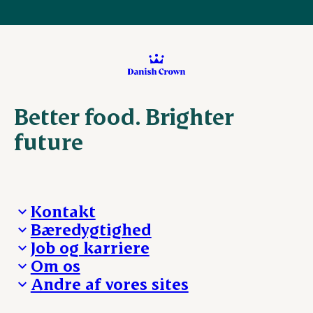
Better food. Brighter
future
Kontakt
Bæredygtighed
Besøg Danish Crown
Job og karriere
Presse og nyheder
Fra jord til bord
Om os
Reklamationer
Hverdagen
Arbejd med os
Andre af vores sites
Whistleblower
Ansvarlighed og nøgletal
Ledige stillinger
Hvem er vi
Øvrige henvendelser
Mød Danish Crown
Brand og visuel identitet
Andelsejere - gris