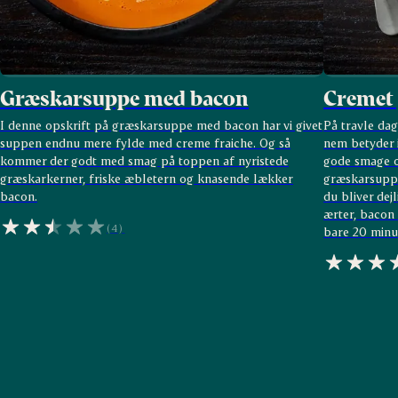
Græskarsuppe med bacon
Cremet
I denne opskrift på græskarsuppe med bacon har vi givet
På travle da
suppen endnu mere fylde med creme fraiche. Og så
nem betyder 
kommer der godt med smag på toppen af nyristede
gode smage o
græskarkerner, friske æbletern og knasende lækker
græskarsuppe 
bacon.
du bliver dej
ærter, bacon 
(4)
bare 20 minut