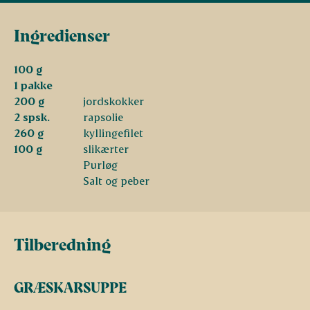
Ingredienser
100 g
1 pakke
200 g
jordskokker
2 spsk.
rapsolie
260 g
kyllingefilet
100 g
slikærter
Purløg
Salt og peber
Tilberedning
GRÆSKARSUPPE