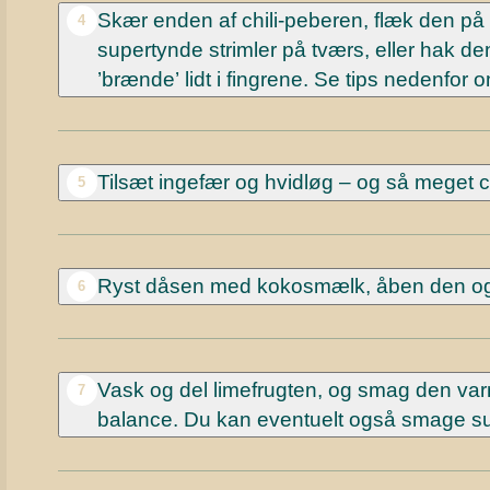
Skær enden af chili-peberen, flæk den på l
4
supertynde strimler på tværs, eller hak de
’brænde’ lidt i fingrene. Se tips nedenfor 
Tilsæt ingefær og hvidløg – og så meget ch
5
Ryst dåsen med kokosmælk, åben den og 
6
Vask og del limefrugten, og smag den varm
7
balance. Du kan eventuelt også smage sup