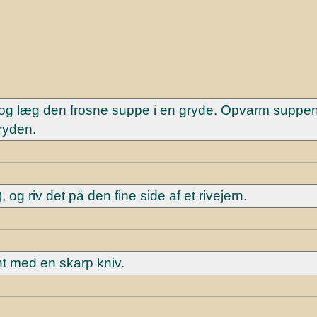
 læg den frosne suppe i en gryde. Opvarm suppen
ryden.
og riv det på den fine side af et rivejern.
int med en skarp kniv.