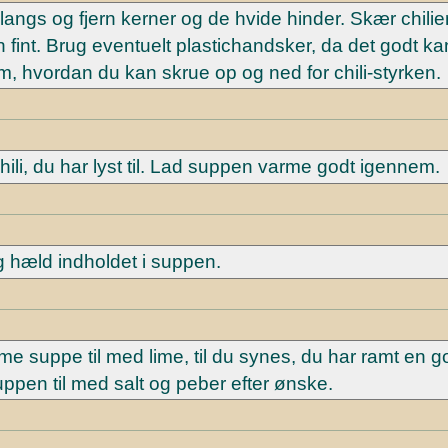
angs og fjern kerner og de hvide hinder. Skær chilien
n fint. Brug eventuelt plastichandsker, da det godt ka
om, hvordan du kan skrue op og ned for chili-styrken.
ili, du har lyst til. Lad suppen varme godt igennem.
hæld indholdet i suppen.
e suppe til med lime, til du synes, du har ramt en g
pen til med salt og peber efter ønske.