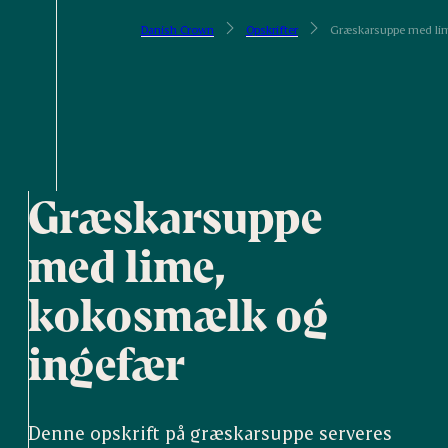
Danish Crown
Opskrifter
Græskarsuppe med li
Græskarsuppe
med lime,
kokosmælk og
ingefær
Denne opskrift på græskarsuppe serveres