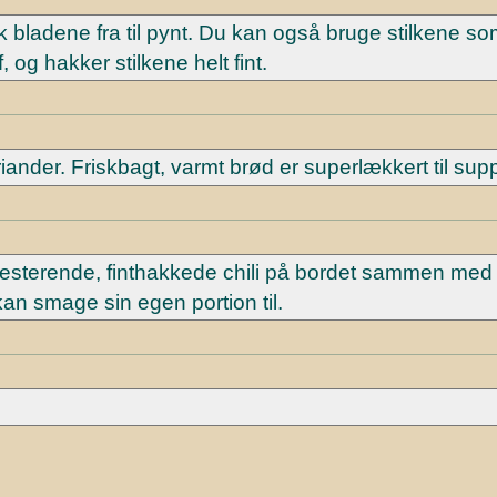
k bladene fra til pynt. Du kan også bruge stilkene so
og hakker stilkene helt fint.
iander. Friskbagt, varmt brød er superlækkert til sup
resterende, finthakkede chili på bordet sammen med
kan smage sin egen portion til.