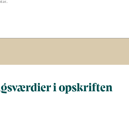
gsværdier i opskriften
Næringsindhold pr. 100 g
Næringsindho