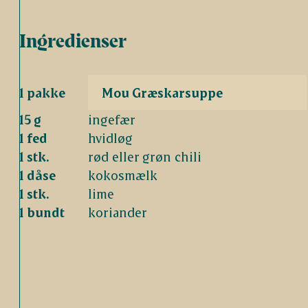
Ingredienser
1 pakke
Mou Græskarsuppe
15 g
ingefær
1 fed
hvidløg
1 stk.
rød eller grøn chili
1 dåse
kokosmælk
1 stk.
lime
1 bundt
koriander