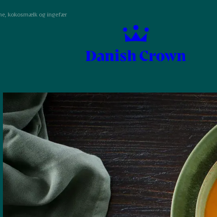
me, kokosmælk og ingefær