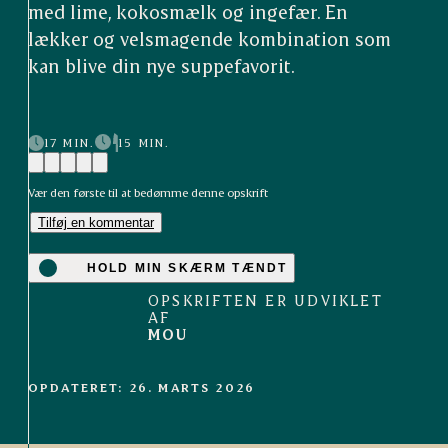
med lime, kokosmælk og ingefær. En
lækker og velsmagende kombination som
kan blive din nye suppefavorit.
17 MIN.
15 MIN.
Vær den første til at bedømme denne opskrift
Tilføj en kommentar
HOLD MIN SKÆRM TÆNDT
OPSKRIFTEN ER UDVIKLET
AF
MOU
OPDATERET: 26. MARTS 2026