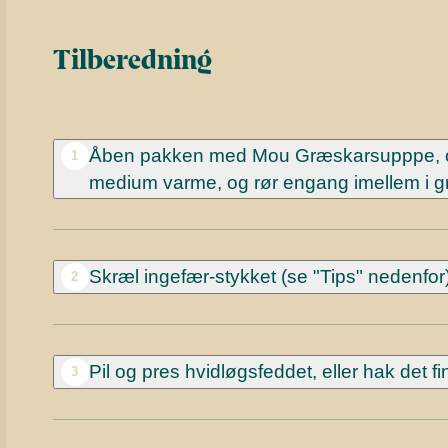
Tilberedning
Åben pakken med Mou Græskarsupppe, og
1
medium varme, og rør engang imellem i g
Skræl ingefær-stykket (se "Tips" nedenfor), 
2
Pil og pres hvidløgsfeddet, eller hak det f
3