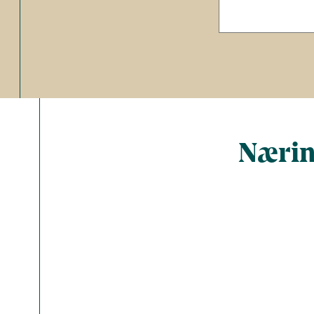
Nærin
Total ant
Energi (kc