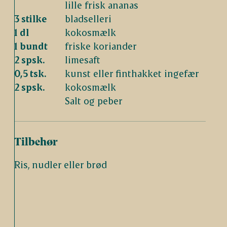
lille frisk ananas
3 stilke
bladselleri
1 dl
kokosmælk
1 bundt
friske koriander
2 spsk.
limesaft
0,5 tsk.
kunst eller finthakket ingefær
2 spsk.
kokosmælk
Salt og peber
Tilbehør
Ris, nudler eller brød