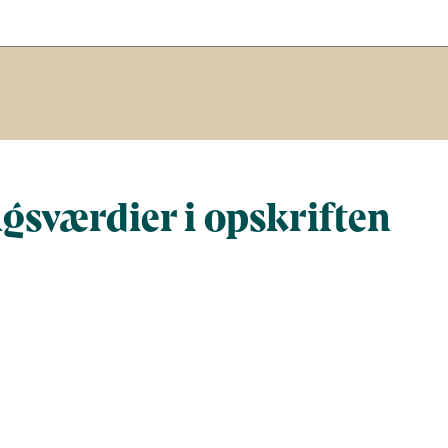
gsværdier i opskriften
Næringsindhold pr. 100 g
Næringsindho
al gram
100
502
al)
122
611