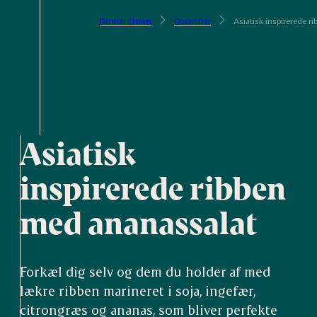
Danish Crown
Opskrifter
Asiatisk inspirerede r
Asiatisk
inspirerede ribben
med ananassalat
Forkæl dig selv og dem du holder af med
lækre ribben marineret i soja, ingefær,
citrongræs og ananas, som bliver perfekte