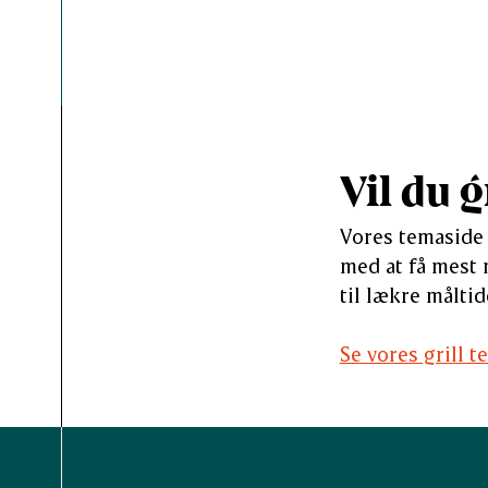
Vil du g
Vores temaside o
med at få mest 
til lækre målti
Se vores grill 