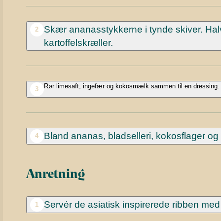
Skær ananasstykkerne i tynde skiver. Hal
2
kartoffelskræller.
Rør limesaft, ingefær og kokosmælk sammen til en dressing. 
3
Bland ananas, bladselleri, kokosflager o
4
Anretning
Servér de asiatisk inspirerede ribben med a
1