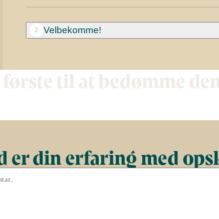
Velbekomme!
2
 første til at bedømme de
 er din erfaring med ops