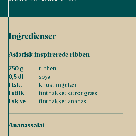
Ingredienser
Asiatisk inspirerede ribben
750 g
ribben
0,5 dl
soya
1 tsk.
knust ingefær
1 stilk
finthakket citrongræs
1 skive
finthakket ananas
Ananassalat