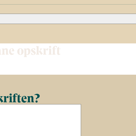
nne opskrift
kriften?