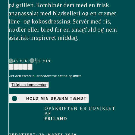
på grillen. Kombinér dem med en frisk
ananassalat med bladselleri og en cremet
lime- og kokosdressing. Servér med ris,
nudler eller brød for en smagfuld og nem
asiatisk-inspireret middag.
45 MIN.
15 MIN.
Vær den første til at bedømme denne opskrift
Tilføj en kommentar
HOLD MIN SKÆRM TÆNDT
OPSKRIFTEN ER UDVIKLET
AF
FRILAND
OPDATERET: 26. MARTS 2026