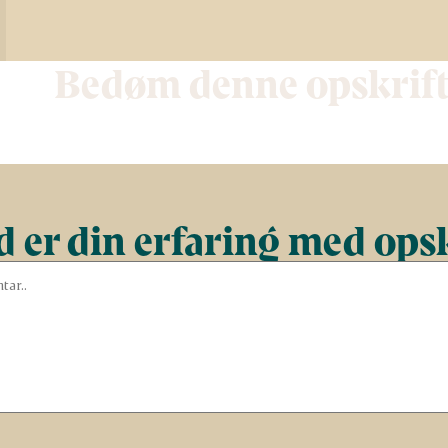
Bedøm denne opskrif
 er din erfaring med ops