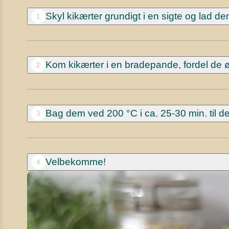
Skyl kikærter grundigt i en sigte og lad d
1
Kom kikærter i en bradepande, fordel de 
2
Bag dem ved 200 °C i ca. 25-30 min. til d
3
Velbekomme!
4