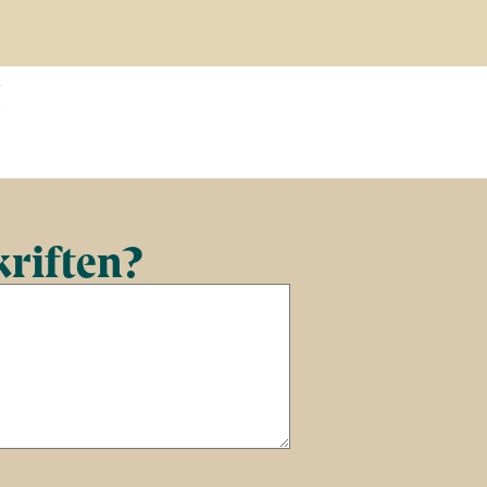
t
kriften?