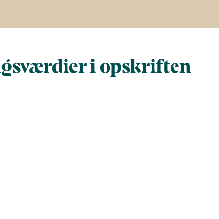
gsværdier i opskriften
Næringsindhold pr. 100 g
Næringsindho
al gram
100
420
al)
188
789
5.9
25