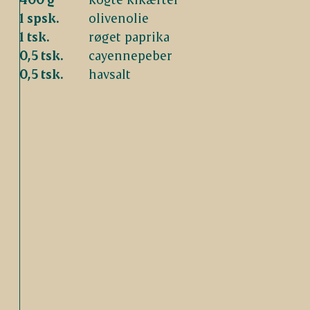
1 spsk.
olivenolie
1 tsk.
røget paprika
0,5 tsk.
cayennepeber
0,5 tsk.
havsalt