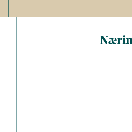
Nærin
Total ant
Energi (kc
Fedt (g)