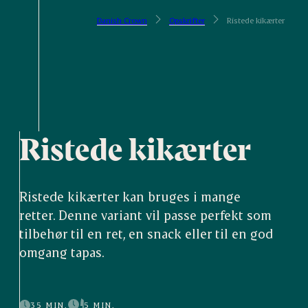
Danish Crown
Opskrifter
Ristede kikærter
Ristede kikærter
Ristede kikærter kan bruges i mange
retter. Denne variant vil passe perfekt som
tilbehør til en ret, en snack eller til en god
omgang tapas.
35 MIN.
5 MIN.