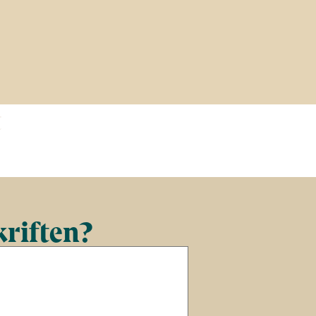
t
kriften?