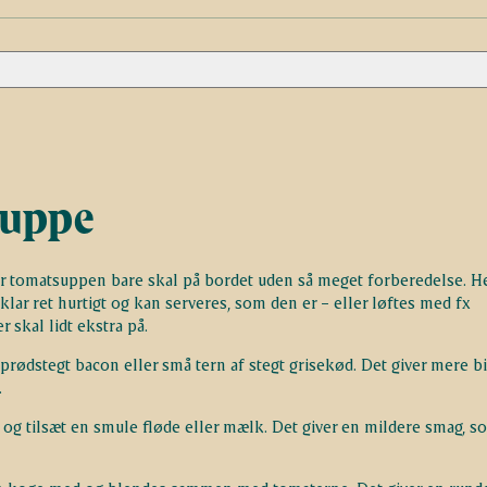
suppe
or tomatsuppen bare skal på bordet uden så meget forberedelse. H
klar ret hurtigt og kan serveres, som den er – eller løftes med fx
r skal lidt ekstra på.
ødstegt bacon eller små tern af stegt grisekød. Det giver mere b
.
n og tilsæt en smule fløde eller mælk. Det giver en mildere smag, s