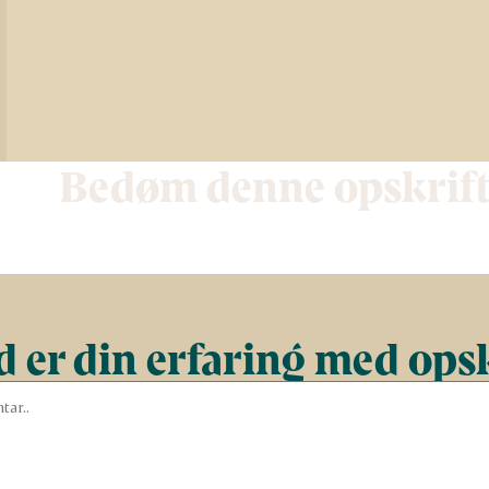
Bedøm denne opskrif
 er din erfaring med ops