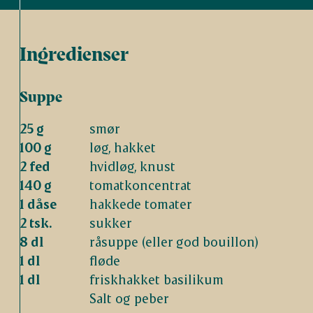
Ingredienser
Suppe
25 g
smør
100 g
løg, hakket
2 fed
hvidløg, knust
140 g
tomatkoncentrat
1 dåse
hakkede tomater
2 tsk.
sukker
8 dl
råsuppe (eller god bouillon)
1 dl
fløde
1 dl
friskhakket basilikum
Salt og peber