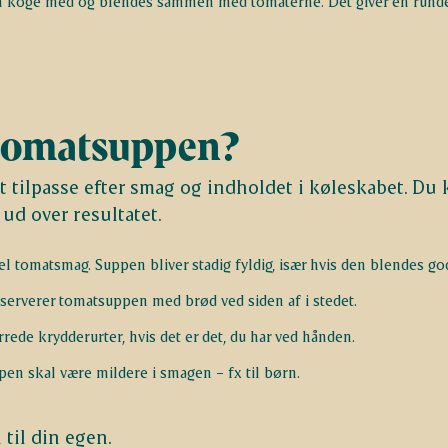
n koge med og blendes sammen med tomaterne. Det giver en rund
 tomatsuppen?
t tilpasse efter smag og indholdet i køleskabet. Du 
 ud over resultatet.
l tomatsmag. Suppen bliver stadig fyldig, især hvis den blendes god
 serverer tomatsuppen med brød ved siden af i stedet.
rrede krydderurter, hvis det er det, du har ved hånden.
ppen skal være mildere i smagen – fx til børn.
 til din egen.