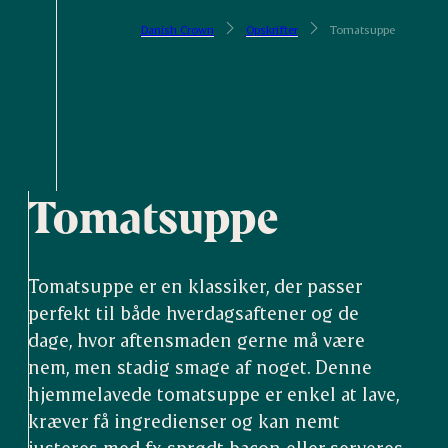
Danish Crown
Opskrifter
Tomatsuppe
Tomatsuppe
Tomatsuppe er en klassiker, der passer
perfekt til både hverdagsaftener og de
dage, hvor aftensmaden gerne må være
nem, men stadig smage af noget. Denne
hjemmelavede tomatsuppe er enkel at lave,
kræver få ingredienser og kan nemt
justeres med fx sprødt bacon eller serveres,