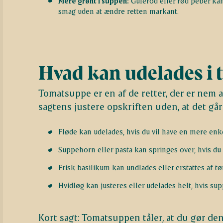
Mere grønt i suppen:
Gulerod eller rød peber ka
smag uden at ændre retten markant.
Hvad kan udelades i
Tomatsuppe er en af de retter, der er nem a
sagtens justere opskriften uden, at det går
Fløde kan udelades, hvis du vil have en mere enke
Suppehorn eller pasta kan springes over, hvis du
Frisk basilikum kan undlades eller erstattes af tø
Hvidløg kan justeres eller udelades helt, hvis su
Kort sagt: Tomatsuppen tåler, at du gør den