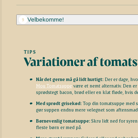
Velbekomme!
9
TIPS
Variationer af tomat
Når det gerne må gå lidt hurtigt:
Der er dage, hv
Mou Tomatsuppe
være et nemt alternativ. Den er 
sprødstegt bacon, brød eller en klat fløde, hvis de
Med sprødt grisekød:
Top din tomatsuppe med spr
gør suppen endnu mere velegnet som aftensmad
Børnevenlig tomatsuppe:
Skru lidt ned for syre
fleste børn er med på.