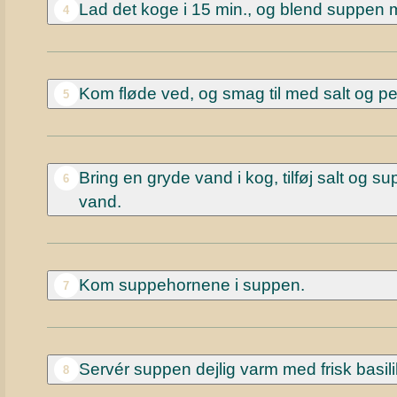
Lad det koge i 15 min., og blend suppen m
4
Kom fløde ved, og smag til med salt og pe
5
Bring en gryde vand i kog, tilføj salt og s
6
vand.
Kom suppehornene i suppen.
7
Servér suppen dejlig varm med frisk basil
8