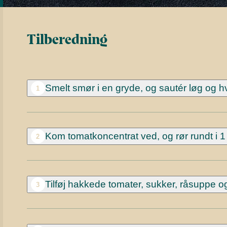
Tilberedning
Smelt smør i en gryde, og sautér løg og hvi
1
Kom tomatkoncentrat ved, og rør rundt i 1
2
Tilføj hakkede tomater, sukker, råsuppe o
3