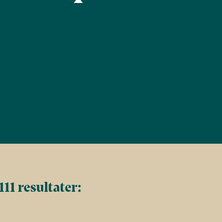
Find
Filtrér
11 resultater: