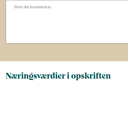
Næringsværdier i opskriften
Næringsindhold pr.
Næringsindhold 
100 g
person i opskrif
Total antal gram
100
713,1