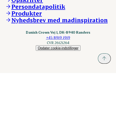
Persondatapolitik
Fonden Dansk Gastronomi
KLS.se
Produkter
nordicspoor.com
Nyhedsbrev med madinspiration
Scanhide.dk
Sokolow.pl
Danish Crown Vej 1, DK-8940 Randers
+45 8919 1919
CVR 26121264
Opdater cookie-indstillinger