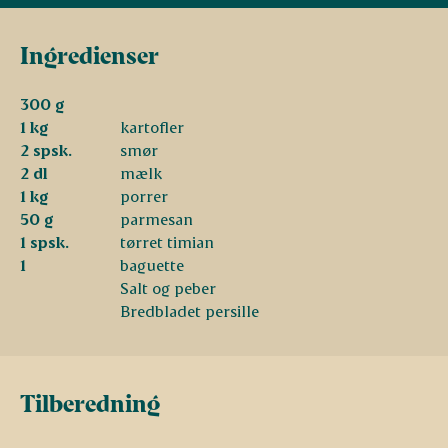
Ingredienser
300 g
1 kg
kartofler
2 spsk.
smør
2 dl
mælk
1 kg
porrer
50 g
parmesan
1 spsk.
tørret timian
1
baguette
Salt og peber
Bredbladet persille
Tilberedning