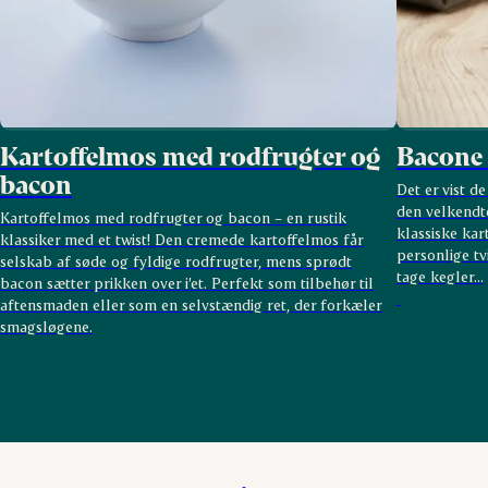
Kartoffelmos med rodfrugter og
Bacone 
bacon
Det er vist d
den velkendte
Kartoffelmos med rodfrugter og bacon – en rustik
klassiske kar
klassiker med et twist! Den cremede kartoffelmos får
personlige tv
selskab af søde og fyldige rodfrugter, mens sprødt
tage kegler...
bacon sætter prikken over i’et. Perfekt som tilbehør til
aftensmaden eller som en selvstændig ret, der forkæler
smagsløgene.