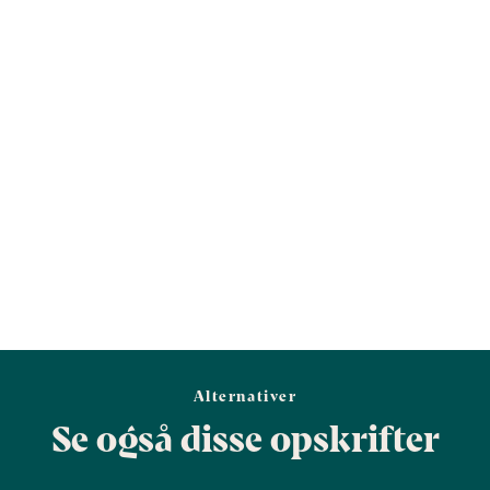
Protein (g)
7,4
32,9
Vis mere
Salt (g)
0,3
1,3
Alternativer
Se også disse opskrifter