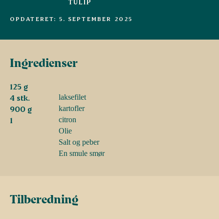
TULIP
OPDATERET: 5. SEPTEMBER 2025
Ingredienser
125 g
4 stk.
laksefilet
900 g
kartofler
1
citron
Olie
Salt og peber
En smule smør
Tilberedning