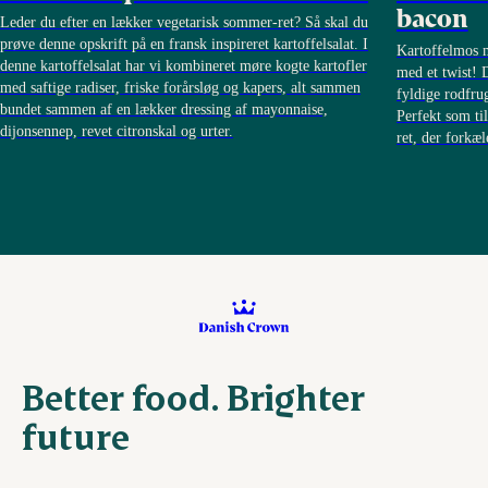
bacon
Leder du efter en lækker vegetarisk sommer-ret? Så skal du
prøve denne opskrift på en fransk inspireret kartoffelsalat. I
Kartoffelmos m
denne kartoffelsalat har vi kombineret møre kogte kartofler
med et twist! 
med saftige radiser, friske forårsløg og kapers, alt sammen
fyldige rodfrug
bundet sammen af en lækker dressing af mayonnaise,
Perfekt som ti
dijonsennep, revet citronskal og urter.
ret, der forkæ
Better food. Brighter
future