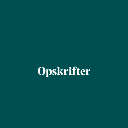
Opskrifter
Find
Søg
inspiration
Filtrér