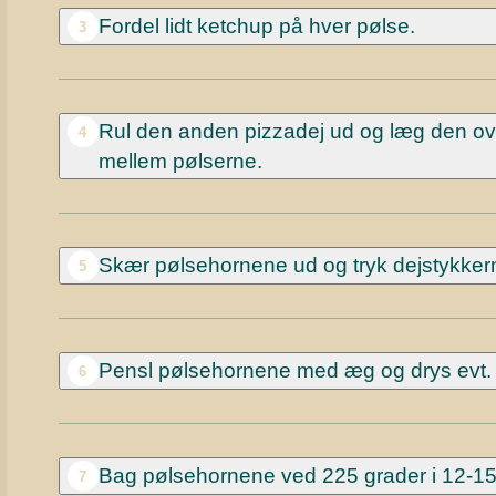
Fordel lidt ketchup på hver pølse.
3
Rul den anden pizzadej ud og læg den ov
4
mellem pølserne.
Skær pølsehornene ud og tryk dejstykker
5
Pensl pølsehornene med æg og drys evt
6
Bag pølsehornene ved 225 grader i 12-15
7