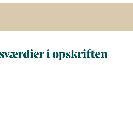
værdier i opskriften
Næringsindhold pr. 100 g
Næringsindh
gram
100
321,3
264,5
849,8