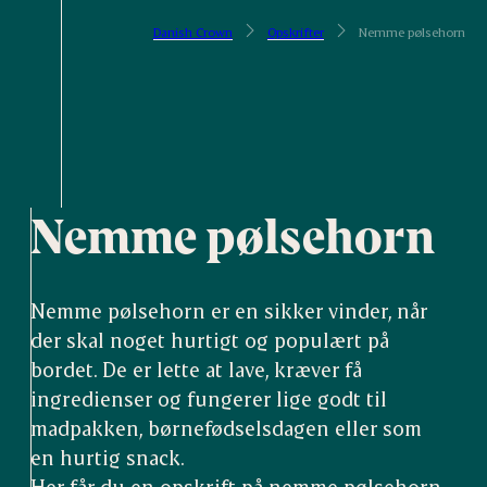
Danish Crown
Opskrifter
Nemme pølsehorn
Nemme pølsehorn
Nemme pølsehorn er en sikker vinder, når
der skal noget hurtigt og populært på
bordet. De er lette at lave, kræver få
ingredienser og fungerer lige godt til
madpakken, børnefødselsdagen eller som
en hurtig snack.
Her får du en opskrift på nemme pølsehorn