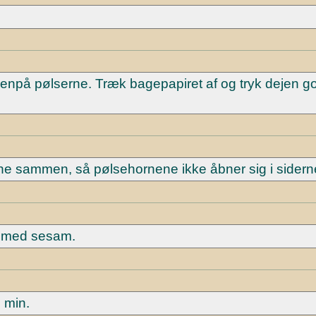
enpå pølserne. Træk bagepapiret af og tryk dejen g
ne sammen, så pølsehornene ikke åbner sig i sidern
. med sesam.
 min.