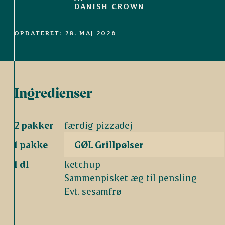
DANISH CROWN
OPDATERET: 28. MAJ 2026
Ingredienser
2 pakker
færdig pizzadej
1 pakke
GØL Grillpølser
1 dl
ketchup
Sammenpisket æg til pensling
Evt. sesamfrø