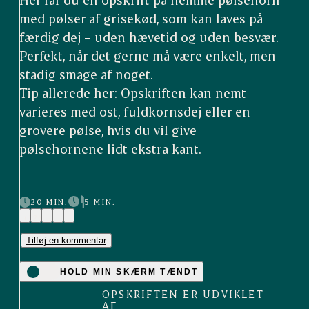
med pølser af grisekød, som kan laves på
færdig dej – uden hævetid og uden besvær.
Perfekt, når det gerne må være enkelt, men
stadig smage af noget.
Tip allerede her: Opskriften kan nemt
varieres med ost, fuldkornsdej eller en
grovere pølse, hvis du vil give
pølsehornene lidt ekstra kant.
20 MIN.
5 MIN.
(12)
Tilføj en kommentar
HOLD MIN SKÆRM TÆNDT
OPSKRIFTEN ER UDVIKLET
AF