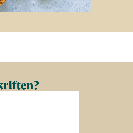
t
kriften?