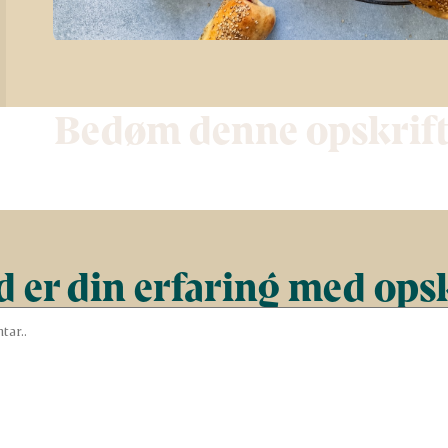
Bedøm denne opskrif
 er din erfaring med ops