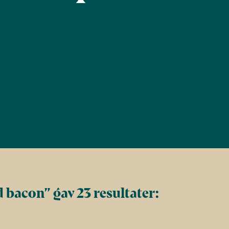
Find
Filtrér
 bacon” gav 23 resultater: