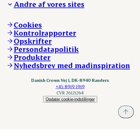
Andre af vores sites
Whistleblower
Ansvarlighed og nøgletal
Ledige stillinger
Hvem er vi
Øvrige henvendelser
Mød Danish Crown
Brand og visuel identitet
Andelsejere - gris
Vi går forrest
Andelsejere - kreatur
Cookies
Vores resultater
Danishcrownprofessional.com
Kontrolrapporter
Vores lokationer
DAT-Schaub.com
Opskrifter
Kontakt
ESS-FOOD.com
Persondatapolitik
Fonden Dansk Gastronomi
KLS.se
Produkter
nordicspoor.com
Nyhedsbrev med madinspiration
Scanhide.dk
Sokolow.pl
Danish Crown Vej 1, DK-8940 Randers
+45 8919 1919
CVR 26121264
Opdater cookie-indstillinger