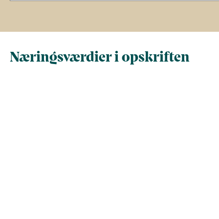
Næringsværdier i opskriften
Næringsindhold pr.
Næringsindhold 
100 g
person i opskrif
Total antal gram
100
770
Energi (kcal)
75,8
583,5
- Energi (kJ)
317,1
2.441,3
Fedt (g)
4,6
35,5