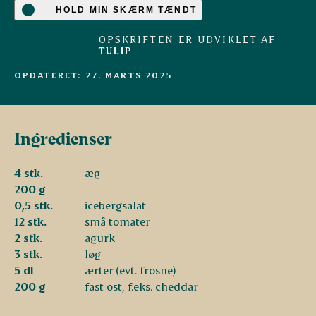
HOLD MIN SKÆRM TÆNDT
OPSKRIFTEN ER UDVIKLET AF
TULIP
OPDATERET: 27. MARTS 2025
Ingredienser
4 stk.
æg
200 g
0,5 stk.
icebergsalat
12 stk.
små tomater
2 stk.
agurk
3 stk.
løg
5 dl
ærter (evt. frosne)
200 g
fast ost, f.eks. cheddar