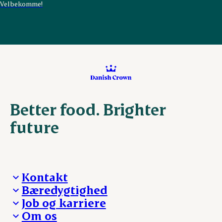
Velbekomme!
Better food. Brighter
future
Kontakt
Bæredygtighed
Besøg Danish Crown
Job og karriere
Presse og nyheder
Fra jord til bord
Om os
Reklamationer
Hverdagen
Arbejd med os