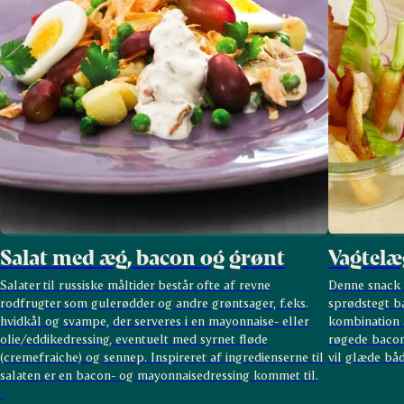
Salat med æg, bacon og grønt
Vagtelæ
Salater til russiske måltider består ofte af revne
Denne snack 
rodfrugter som gulerødder og andre grøntsager, f.eks.
sprødstegt ba
hvidkål og svampe, der serveres i en mayonnaise- eller
kombination 
olie/eddikedressing, eventuelt med syrnet fløde
røgede bacon 
(cremefraiche) og sennep. Inspireret af ingredienserne til
vil glæde bå
salaten er en bacon- og mayonnaisedressing kommet til.