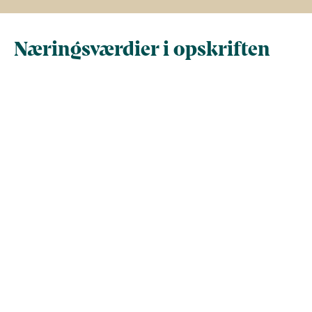
Næringsværdier i opskriften
Næringsindhold pr.
Næringsindhold 
100 g
person i opskrif
Total antal gram
100
511,5
Energi (kcal)
147,7
755,2
- Energi (kJ)
617,8
3.159,9
Fedt (g)
8,9
45,4
- heraf mættede
0
0
fedtsyrer (g)