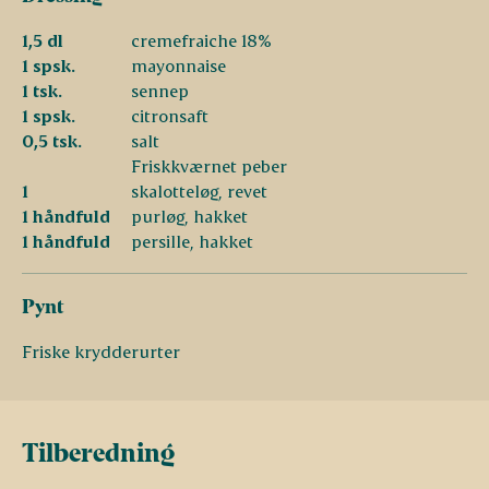
1,5 dl
cremefraiche 18%
1 spsk.
mayonnaise
1 tsk.
sennep
1 spsk.
citronsaft
0,5 tsk.
salt
Friskkværnet peber
1
skalotteløg, revet
1 håndfuld
purløg, hakket
1 håndfuld
persille, hakket
Pynt
Friske krydderurter
Tilberedning