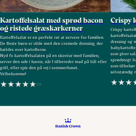
Kartoffelsalat med sprød bacon
Crispy k
og ristede græskarkerner
Crispy kartof
kartoffelsala
Kartoffelsalat er en perfekt ret at servere for familien.
dressing og m
De fleste børn er vilde med den cremede dressing, der
babykartofler
hældes over kartoflerne.
som giver sa
Nyd fx kartoffelsalaten på en skovtur med familien,
sprødstegt b
server den ude i haven, når I tilbereder mad på bål eller
som tilbehør 
grill, eller spis den på vej i sommerhuset.
selvstændig r
Velbekomme!
(1)