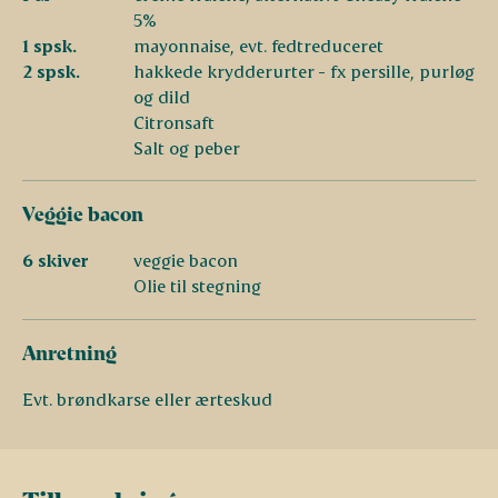
5%
1 spsk.
mayonnaise, evt. fedtreduceret
2 spsk.
hakkede krydderurter - fx persille, purløg
og dild
Citronsaft
Salt og peber
Veggie bacon
6 skiver
veggie bacon
Olie til stegning
Anretning
Evt. brøndkarse eller ærteskud