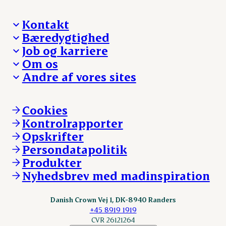
Kontakt
Bæredygtighed
Besøg Danish Crown
Job og karriere
Presse og nyheder
Fra jord til bord
Om os
Reklamationer
Hverdagen
Arbejd med os
Andre af vores sites
Whistleblower
Ansvarlighed og nøgletal
Ledige stillinger
Hvem er vi
Øvrige henvendelser
Mød Danish Crown
Brand og visuel identitet
Andelsejere - gris
Vi går forrest
Andelsejere - kreatur
Cookies
Vores resultater
Danishcrownprofessional.com
Kontrolrapporter
Vores lokationer
DAT-Schaub.com
Opskrifter
Kontakt
ESS-FOOD.com
Persondatapolitik
Fonden Dansk Gastronomi
KLS.se
Produkter
nordicspoor.com
Nyhedsbrev med madinspiration
Scanhide.dk
Sokolow.pl
Danish Crown Vej 1, DK-8940 Randers
+45 8919 1919
CVR 26121264