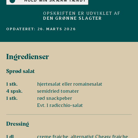
HOLD MIN SKÆRM TÆNDT
OPSKRIFTEN ER UDVIKLET AF
DEN GRØNNE SLAGTER
OPDATERET: 26. MARTS 2026
Ingredienser
Sprød salat
1 stk.
hjertesalat eller romainesalat
4 spsk.
semidried tomater
1 stk.
rød snackpeber
Evt. 1 radicchio-salat
Dressing
1 dl
creme fraiche, alternativt Cheasy fraiche