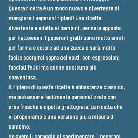
Questa ricetta è un modo nuovo e divertente di
mangiare i peperoni ripieni! Una ricetta
divertente e adatta ai bambini, pensata apposta
per Halloween. I peperoni gialli sono molto simili
per forma e colore ad una zucca e sarà molto
facile scolpirci sopra dei volti, con espressioni
facciali felici ma anche qualcuna più
spaventosa.
Il ripieno di questa ricetta è abbastanza classico,
ma può essere facilmente personalizzato con
erbe fresche e cipolla grattugiata. La ricetta che
vi proponiamo è una versione più a misura di
bambino.
Se avete il coraggio di sperimentare, i peperoni