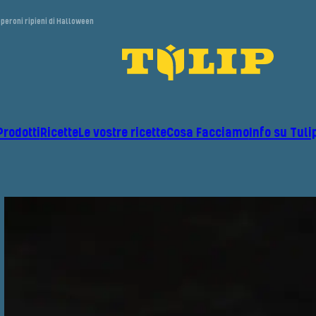
peroni ripieni di Halloween
Prodotti
Ricette
Le vostre ricette
Cosa Facciamo
Info su Tuli