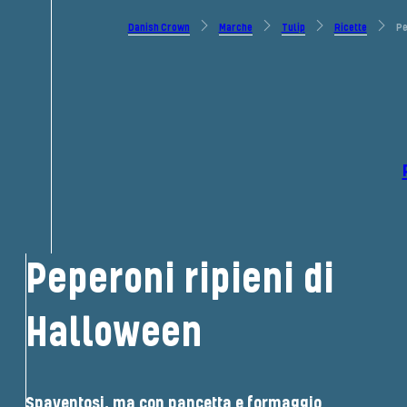
Danish Crown
Marche
Tulip
Ricette
Pe
Peperoni ripieni di
Halloween
Spaventosi, ma con pancetta e formaggio