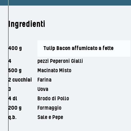
Ingredienti
400 g
Tulip Bacon affumicato a fette
4
pezzi Peperoni Gialli
500 g
Macinato Misto
2 cucchiai
Farina
3
Uova
4 dl
Brodo di Pollo
200 g
Formaggio
q.b.
Sale e Pepe