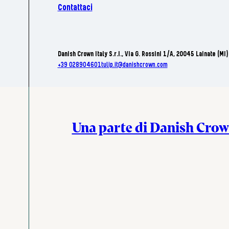
Contattaci
Danish Crown Italy S.r.I., Via G. Rossini 1/A, 20045 Lainate (MI)
+39 028904601
tulip.it@danishcrown.com
Una parte di Danish Cro