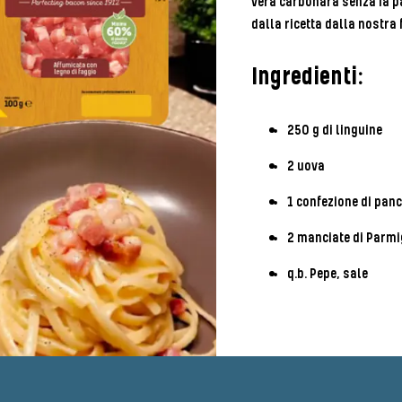
vera carbonara senza ia pa
dalla ricetta dalla nostr
Ingredienti:
250 g di linguine
2 uova
1 confezione di panc
2 manciate di Parmi
q.b. Pepe, sale