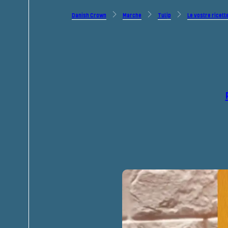
Danish Crown
Marche
Tulip
Le vostre ricett