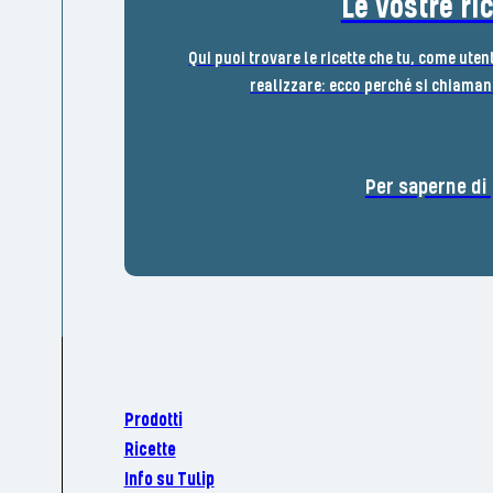
Le vostre ri
Qui puoi trovare le ricette che tu, come uten
realizzare: ecco perché si chiamano
Per saperne di 
Prodotti
Ricette
Info su Tulip