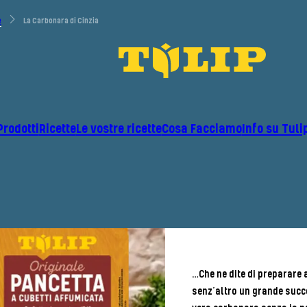
e
La Carbonara di Cinzia
Prodotti
Ricette
Le vostre ricette
Cosa Facciamo
Info su Tuli
…Che ne dite di preparare
senz’altro un grande succe