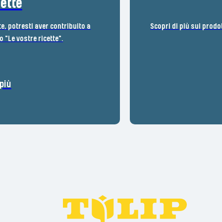
cette
te, potresti aver contribuito a
Scopri di più sui prodo
 "Le vostre ricette".
più