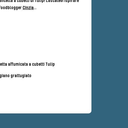
ncetta a cubetti di Tulip! Lascatevi ispirare
a foodblogger
Cinzia
…
etta affumicata a cubetti Tulip
giano grattugiato