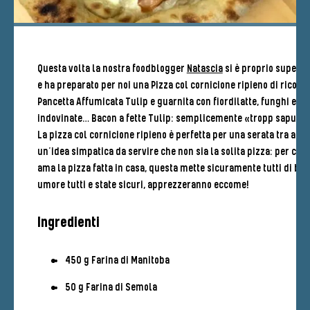
Questa volta la nostra foodblogger
Natascia
si è proprio superat
e ha preparato per noi una Pizza col cornicione ripieno di ricotta
Pancetta Affumicata Tulip e guarnita con fiordilatte, funghi e
indovinate… Bacon a fette Tulip: semplicemente «tropp sapurit
La pizza col cornicione ripieno è perfetta per una serata tra amic
un’idea simpatica da servire che non sia la solita pizza: per chi
ama la pizza fatta in casa, questa mette sicuramente tutti di bu
umore tutti e state sicuri, apprezzeranno eccome!
Ingredienti
450 g Farina di Manitoba
50 g Farina di Semola