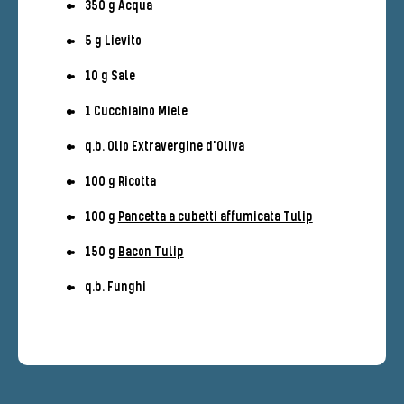
350 g Acqua
5 g Lievito
10 g Sale
1 Cucchiaino Miele
q.b. Olio Extravergine d'Oliva
100 g Ricotta
100 g
Pancetta a cubetti affumicata Tulip
150 g
Bacon Tulip
q.b. Funghi