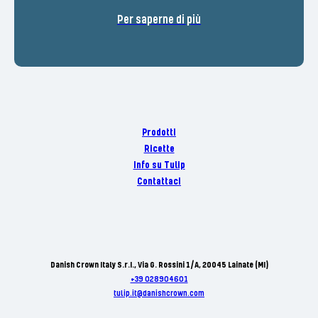
Per saperne di più
Prodotti
Ricette
Info su Tulip
Contattaci
Danish Crown Italy S.r.I., Via G. Rossini 1/A, 20045 Lainate (MI)
+39 028904601
tulip.it@danishcrown.com