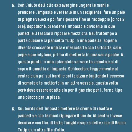
Con l’aiuto dell’olio extravergine ungere le mani e
prendere l’impasto e versarlo in un recipiente: fare un paio
di pieghe veloci e poi far riposare fino al raddoppio (circa 2
ore). Dopodiché, prendere l’impasto e dividerlo in due
panetti e li lasciarli riposare mezz’ora. Nel frattempo a
parte cuocere la pancetta Tulip in una padella: appena
diventa croccante unirla e mescolarla con la ricotta, sale,
pepe e parmigiano, prima di metterla in una sac a poche. A
questo punto in una spianatoia versare la semola e al di
sopra il panetto di impasto. Schiacciare leggermente al
centro e un po’ sui bordi e poi lo alzare togliendo l’eccesso
di semola e lo metterlo in un altro vassoio, questa volta
però deve essere adatto sia per il gas che per il forno, tipo
una placca per la pizza.
Sul bordo dell’impasto mettere la crema di ricotta e
pancetta e con le mani ripiegare il bordo. Al centro invece
decorare con fior di latte, funghi e sopra delle rose di Bacon
Tulip e un altro filo d’olio.