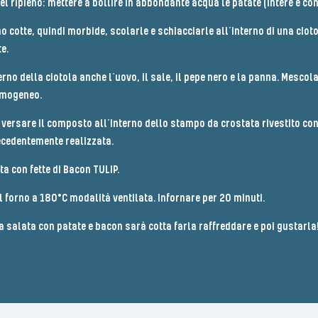
l ripieno: mettere a bollire in abbondante acqua le patate (intere e con 
cotte, quindi morbide, scolarle e schiacciarle all’interno di una ciotol
.​
terno della ciotola anche l’uovo, il sale, il pepe nero e la panna. Mescol
mogeneo.​
versare il composto all’interno dello stampo da crostata rivestito con
cedentemente realizzata.​
ta con fette di Bacon TULIP.​
l forno a 180°C modalità ventilata. Infornare per 20 minuti.​
 salata con patate e bacon sarà cotta farla raffreddare e poi gustarla