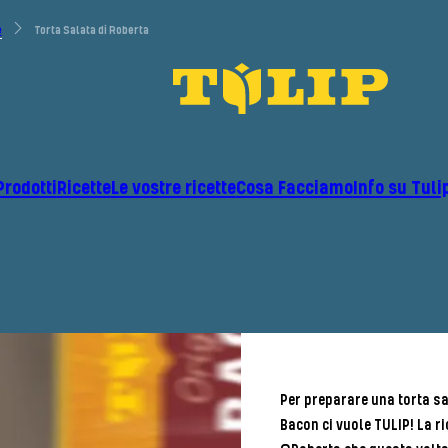
e
Torta Salata di Roberta
Prodotti
Ricette
Le vostre ricette
Cosa Facciamo
Info su Tuli
Per preparare una torta sal
Bacon ci vuole TULIP! La ri