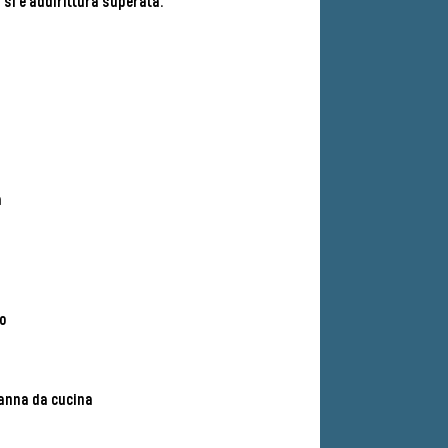
si è addirittura superata.
​
ro
panna da cucina