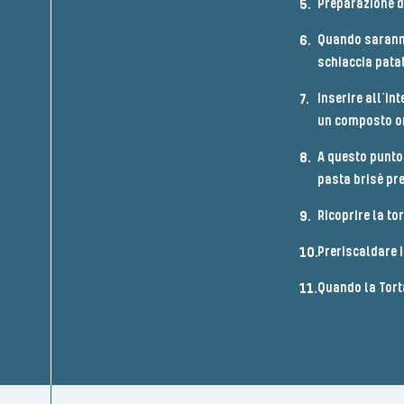
Preparazione de
Quando saranno 
schiaccia patate
Inserire all’in
un composto o
A questo punto 
pasta brisè pre
Ricoprire la tor
Preriscaldare i
Quando la Torta