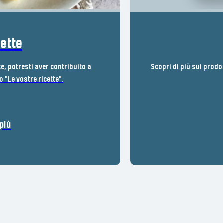
cette
te, potresti aver contribuito a
Scopri di più sui prodo
 "Le vostre ricette".
più