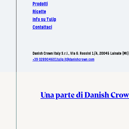
Prodotti
Ricette
Info su Tulip
Contattaci
Danish Crown Italy S.r.I., Via G. Rossini 1/A, 20045 Lainate (MI)
+39 028904601
tulip.it@danishcrown.com
Una parte di Danish Cro