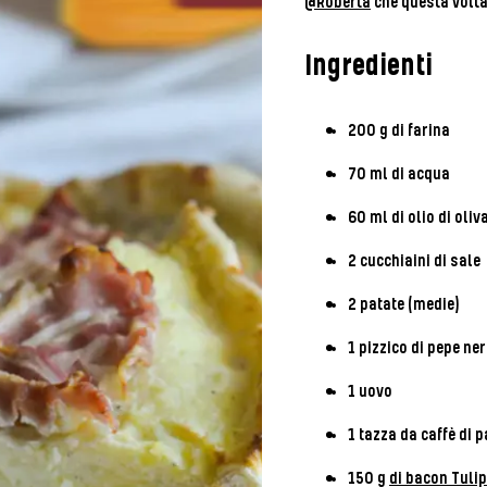
@Roberta
che questa volta 
Ingredienti
200 g di farina
70 ml di acqua​
60 ml di olio di oliva
2 cucchiaini di sale
2 patate (medie)
1 pizzico di pepe ne
1 uovo
1 tazza da caffè di 
150 g
di bacon Tulip