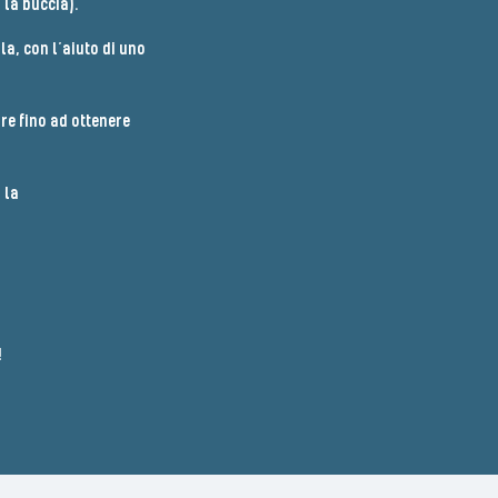
la buccia).​
a, con l’aiuto di uno
are fino ad ottenere
 la
!