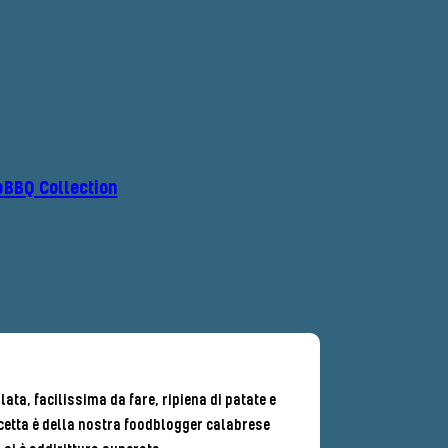
p
BBQ Collection
ata, facilissima da fare, ripiena di patate e
cetta è della nostra
foodblogger calabrese