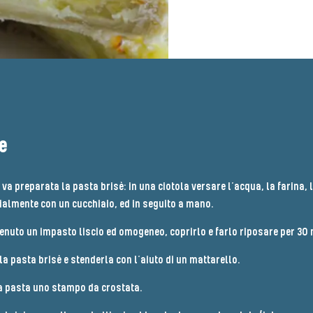
e
va preparata la pasta brisè: in una ciotola versare l’acqua, la farina, l’o
ialmente con un cucchiaio, ed in seguito a mano.​
enuto un impasto liscio ed omogeneo, coprirlo e farlo riposare per 30 m
la pasta brisè e stenderla con l’aiuto di un mattarello.​
a pasta uno stampo da crostata.​