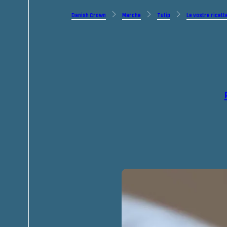
Danish Crown
Marche
Tulip
Le vostre ricett