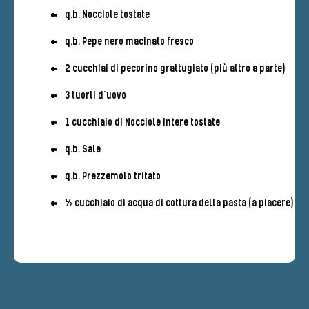
q.b. Nocciole tostate
q.b. Pepe nero macinato fresco
2 cucchiai di pecorino grattugiato (più altro a parte)
3 tuorli d’uovo
1 cucchiaio di Nocciole intere tostate
q.b. Sale
q.b. Prezzemolo tritato
½ cucchiaio di acqua di cottura della pasta (a piacere)