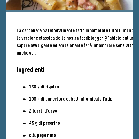
La carbonara ha letteralmente fatto innamorare tutto il mondo e
la versione classica della nostra foodblogger
@Fabiola
dal un
sapore avvolgente ed emozionante farà innamorare senz’altro
anche voi.
Ingredienti
160 g di rigatoni
100 g
di pancetta a cubetti affumicata Tulip
2 tuorli d'uovo
45 g di pecorino
q.b. pepe nero