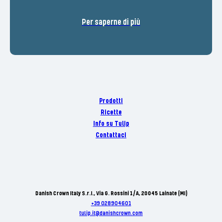
Per saperne di più
Prodotti
Ricette
Info su Tulip
Contattaci
Danish Crown Italy S.r.I., Via G. Rossini 1/A, 20045 Lainate (MI)
+39 028904601
tulip.it@danishcrown.com