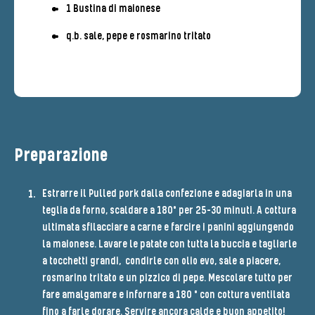
1 Bustina di maionese
q.b. sale, pepe e rosmarino tritato
Preparazione
Estrarre il Pulled pork dalla confezione e adagiarla in una
teglia da forno, scaldare a 180° per 25-30 minuti. A cottura
ultimata sfilacciare a carne e farcire i panini aggiungendo
la maionese. Lavare le patate con tutta la buccia e tagliarle
a tocchetti grandi, condirle con olio evo, sale a piacere,
rosmarino tritato e un pizzico di pepe. Mescolare tutto per
fare amalgamare e infornare a 180 ° con cottura ventilata
fino a farle dorare. Servire ancora calde e buon appetito!