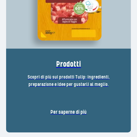
Prodotti
Scopri di più sui prodotti Tulip: ingredienti,
preparazione e idee per gustarli al meglio.
Per saperne di più