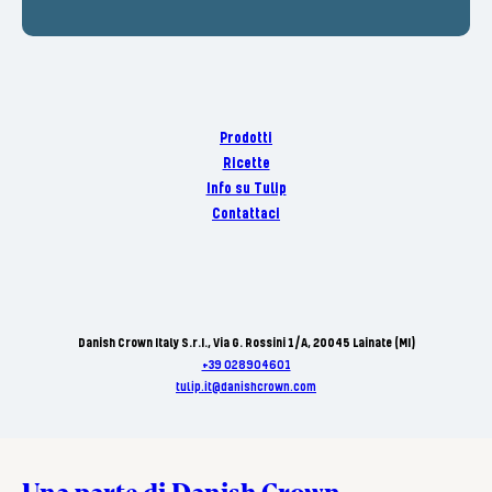
Prodotti
Ricette
Info su Tulip
Contattaci
Danish Crown Italy S.r.I., Via G. Rossini 1/A, 20045 Lainate (MI)
+39 028904601
tulip.it@danishcrown.com
Una parte di Danish Crown