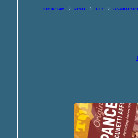
Danish Crown
Marche
Tulip
Le vostre ricett