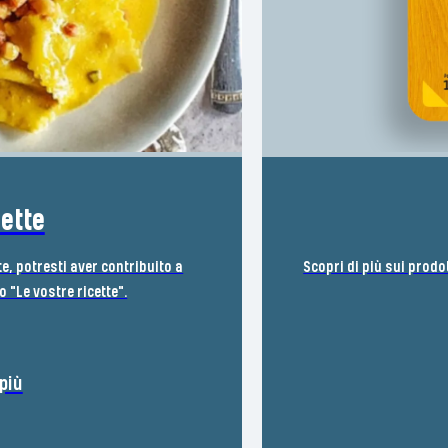
cette
te, potresti aver contribuito a
Scopri di più sui prodo
 "Le vostre ricette".
più