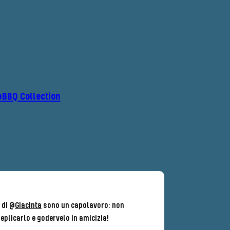
p
BBQ Collection
 di @
Giacinta
sono un capolavoro: non
replicarlo e godervelo in amicizia!