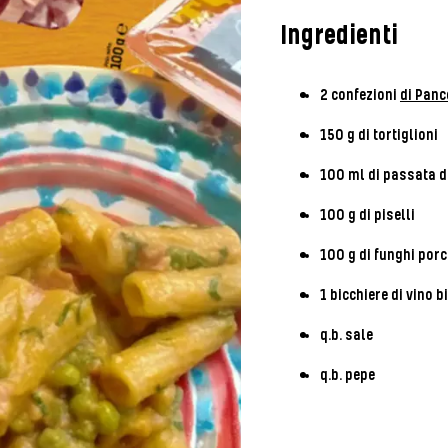
Ingredienti
2 confezioni
di Panc
150 g di tortiglioni
100 ml di passata d
100 g di piselli
100 g di funghi porc
1 bicchiere di vino 
q.b. sale
q.b. pepe