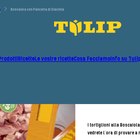
e
Boscaiola con Pancetta di Giacinta
Prodotti
Ricette
Le vostre ricette
Cosa Facciamo
Info su Tuli
I tortiglioni alla Boscaiola
vedrete l’ora di provare a 