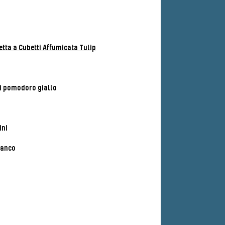
etta a Cubetti Affumicata Tulip
i pomodoro giallo
ini
bianco