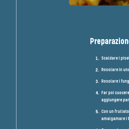
Preparazion
Scaldare i pise
Rosolare in una
Rosolare i fung
Far poi cuocer
aggiungere panc
Con un frullat
amalgamare i to