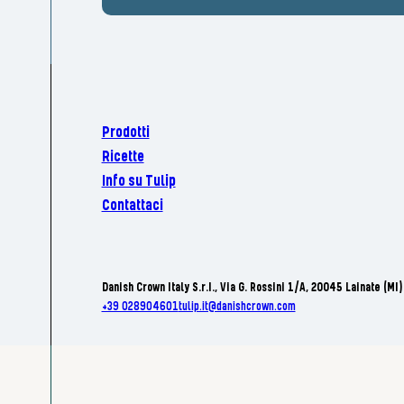
Prodotti
Ricette
Info su Tulip
Contattaci
Danish Crown Italy S.r.I., Via G. Rossini 1/A, 20045 Lainate (MI)
+39 028904601
tulip.it@danishcrown.com