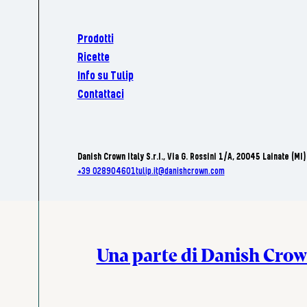
Prodotti
Ricette
Info su Tulip
Contattaci
Danish Crown Italy S.r.I., Via G. Rossini 1/A, 20045 Lainate (MI)
+39 028904601
tulip.it@danishcrown.com
Una parte di Danish Cro