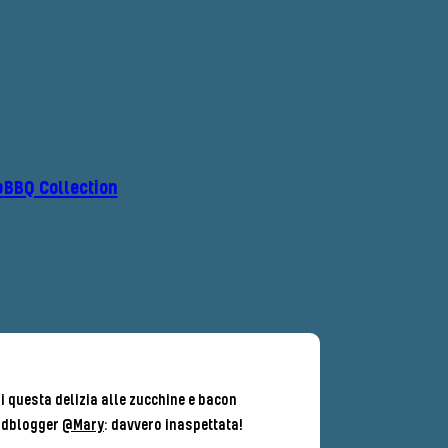
p
BBQ Collection
oi questa delizia alle zucchine e bacon
oodblogger
@Mary
: davvero inaspettata!