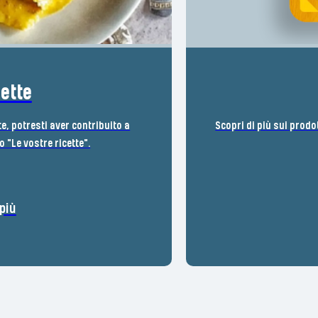
cette
te, potresti aver contribuito a
Scopri di più sui prodo
 "Le vostre ricette".
più