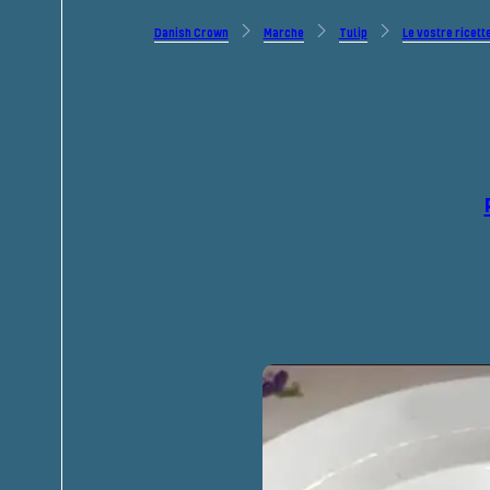
Danish Crown
Marche
Tulip
Le vostre ricett