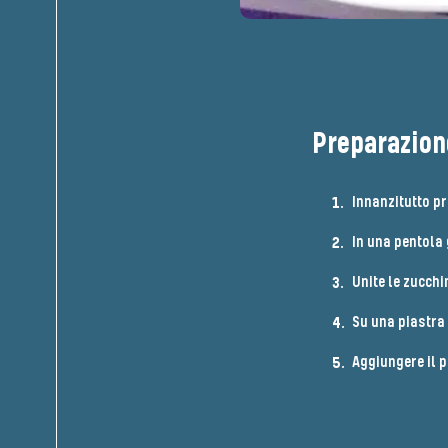
Preparazion
Innanzitutto pr
In una pentola g
Unite le zucchi
Su una piastra 
Aggiungere il p