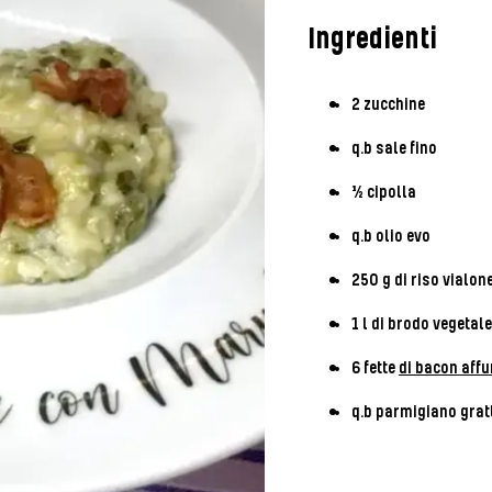
Ingredienti
2 zucchine
q.b sale fino
½ cipolla
q.b olio evo
250 g di riso vialon
1 l di brodo vegetale
6 fette
di bacon affu
q.b parmigiano grat