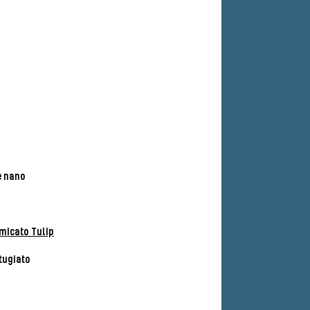
e nano
micato Tulip
tugiato