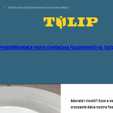
e
Risotto alle Zucchine e Bacon Croccante di Mary​
Prodotti
Ricette
Le vostre ricette
Cosa Facciamo
Info su Tuli
Adorate i risotti? Ecco a v
croccante
della nostra f