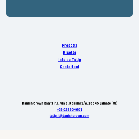
Prodotti
Ricette
Info su Tulip
Contattaci
Danish Crown Italy S.r.I., Via G. Rossini 1/A, 20045 Lainate (MI)
+39 028904601
tulip.it@danishcrown.com