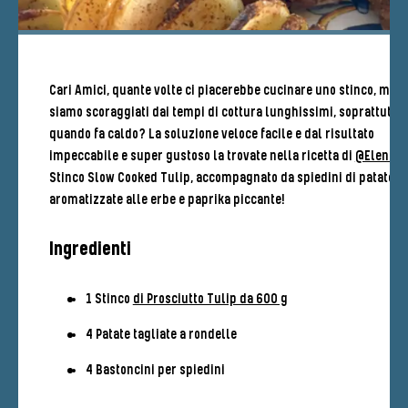
Cari Amici, quante volte ci piacerebbe cucinare uno stinco, ma
siamo scoraggiati dai tempi di cottura lunghissimi, soprattutto
quando fa caldo? La soluzione veloce facile e dal risultato
impeccabile e super gustoso la trovate nella ricetta di
@Elena
c
Stinco Slow Cooked Tulip, accompagnato da spiedini di patate
aromatizzate alle erbe e paprika piccante!
Ingredienti
1 Stinco
di Prosciutto Tulip da 600 g
4 Patate tagliate a rondelle
4 Bastoncini per spiedini