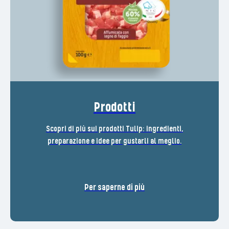
Prodotti
Scopri di più sui prodotti Tulip: ingredienti,
preparazione e idee per gustarli al meglio.
Per saperne di più