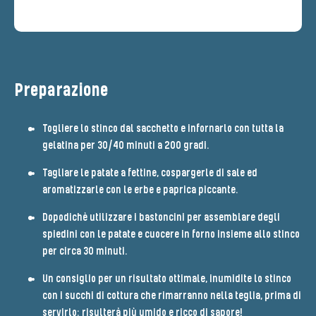
Preparazione
Togliere lo stinco dal sacchetto e infornarlo con tutta la
gelatina per 30/40 minuti a 200 gradi.
Tagliare le patate a fettine, cospargerle di sale ed
aromatizzarle con le erbe e paprica piccante.
Dopodichè utilizzare i bastoncini per assemblare degli
spiedini con le patate e cuocere in forno insieme allo stinco
per circa 30 minuti.
Un consiglio per un risultato ottimale, inumidite lo stinco
con i succhi di cottura che rimarranno nella teglia, prima di
servirlo: risulterà più umido e ricco di sapore!