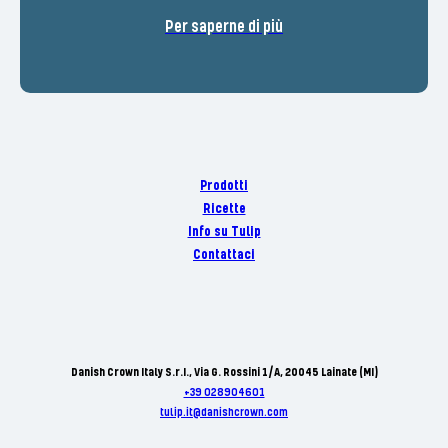
Per saperne di più
Prodotti
Ricette
Info su Tulip
Contattaci
Danish Crown Italy S.r.I., Via G. Rossini 1/A, 20045 Lainate (MI)
+39 028904601
tulip.it@danishcrown.com