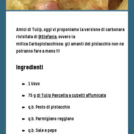
Amici di Tulip, oggi vi proponiamo la versione di carbonara
rivisitata di
@Stefania
, ovvero la
mitica Carbopistacchiosa: gli amanti del pistacchio non ne
potranno fare a meno !!!
Ingredienti
1 Uovo
75 g
di Tulip Pancetta a cubetti affumicata
q.b. Pesto di pistacchio
q.b. Parmigiano reggiano
q.b. Sale e pepe