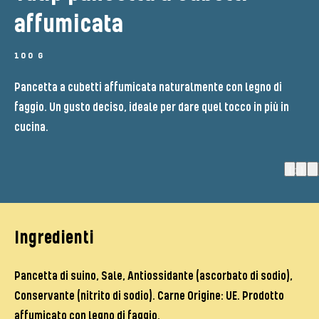
affumicata
100 G
Pancetta a cubetti affumicata naturalmente con legno di
faggio. Un gusto deciso, ideale per dare quel tocco in più in
cucina.
(1)
Ingredienti
Pancetta di suino, Sale, Antiossidante (ascorbato di sodio),
Conservante (nitrito di sodio). Carne Origine: UE. Prodotto
affumicato con legno di faggio.