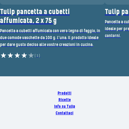
Tulip pancetta a cubetti
Tulip pa
affumicata, 2 x 75 g
Pancetta a cu
ideale per pre
Pancetta a cubetti affumicata con vero legno di faggio, in
contorni.
due comode vaschette da 100 g. l'una. Il prodotto Ideale
per dare gusto deciso alle vostre creazioni in cucina.
(1)
Prodotti
Ricette
Info su Tulip
Contattaci