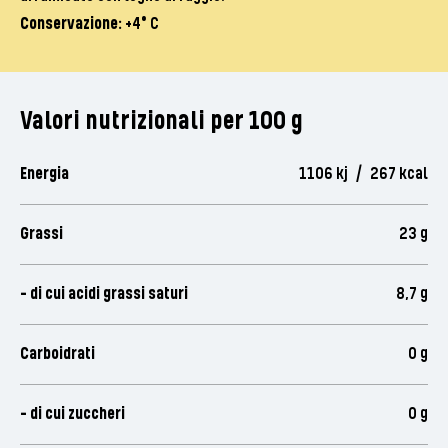
Conservazione:
+4° C
Valori nutrizionali per 100 g
Energia
1106 kj / 267 kcal
Grassi
23 g
- di cui acidi grassi saturi
8,7 g
Carboidrati
0 g
- di cui zuccheri
0 g