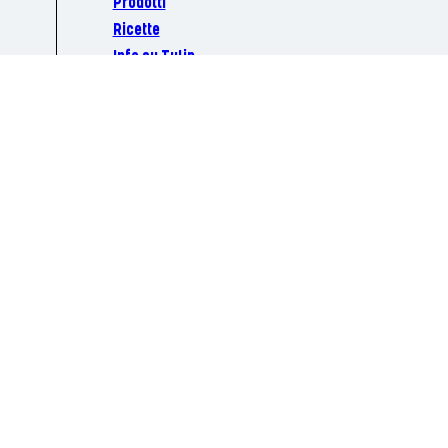
Prodotti
Ricette
Info su Tulip
Contattaci
Danish Crown Italy S.r.I., Via G. Rossini 1/A, 20045 Lainate (MI)
+39 028904601
tulip.it@danishcrown.com
Una parte di Danish Cro