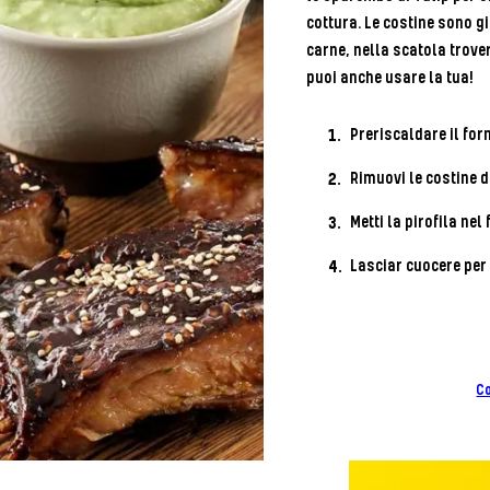
cottura. Le costine sono già
carne, nella scatola trove
puoi anche usare la tua!
Preriscaldare il for
Rimuovi le costine d
Metti la pirofila nel
Lasciar cuocere per a
Co