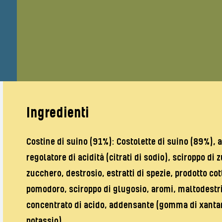
Ingredienti
Costine di suino (91%): Costolette di suino (89%), 
regolatore di acidità (citrati di sodio), sciroppo d
zucchero, destrosio, estratti di spezie, prodotto co
pomodoro, sciroppo di glugosio, aromi, maltodestr
concentrato di acido, addensante (gomma di xantano
potassio).