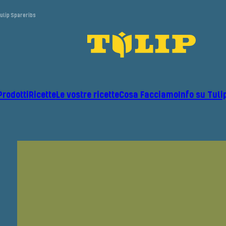
ulip Spareribs
Prodotti
Ricette
Le vostre ricette
Cosa Facciamo
Info su Tuli