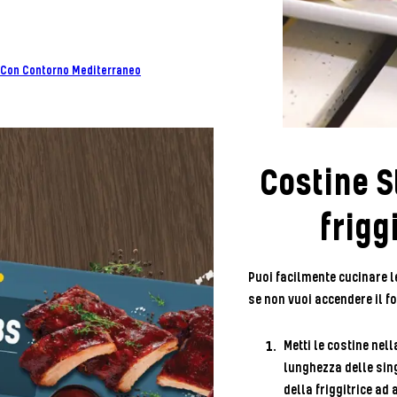
 Con Contorno Mediterraneo
Costine S
frigg
Puoi facilmente cucinare le
se non vuoi accendere il fo
Metti le costine nell
lunghezza delle sin
della friggitrice ad a