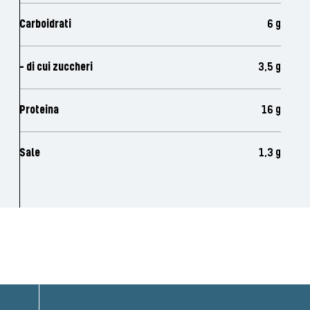
Carboidrati
6 g
- di cui zuccheri
3,5 g
Proteina
16 g
Sale
1,3 g