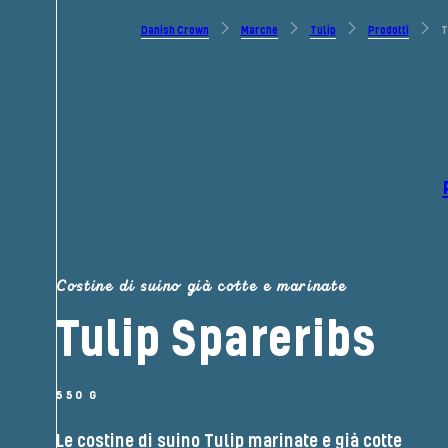
Danish Crown
Marche
Tulip
Prodotti
T
Costine di suino già cotte e marinate
Tulip Spareribs
550 G
Le costine di suino Tulip marinate e già cotte