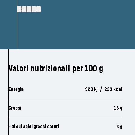
(19)
Valori nutrizionali per 100 g
Energia
929 kj / 223 kcal
Grassi
15 g
- di cui acidi grassi saturi
6 g