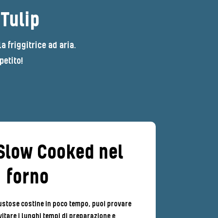
Tulip
a friggitrice ad aria.
etito!
Slow Cooked nel
forno
gustose costine in poco tempo, puoi provare
vitare i lunghi tempi di preparazione e