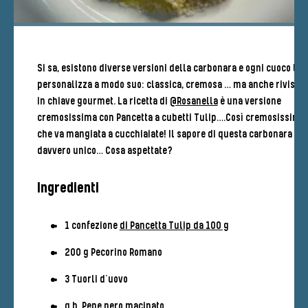
Si sa, esistono diverse versioni della carbonara e ogni cuoco la
personalizza a modo suo: classica, cremosa … ma anche rivisita
in chiave gourmet. La ricetta di
@Rosanella
è una versione
cremosissima con Pancetta a cubetti Tulip….Così cremosissima
che va mangiata a cucchiaiate! Il sapore di questa carbonara è
davvero unico… Cosa aspettate?
Ingredienti
1 confezione
di Pancetta Tulip da 100 g
200 g Pecorino Romano
3 Tuorli d’uovo
q.b. Pepe nero macinato