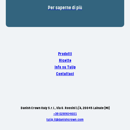
Per saperne di più
Prodotti
Ricette
Info su Tulip
Contattaci
Danish Crown Italy S.r.I., Via G. Rossini 1/A, 20045 Lainate (MI)
+39 028904601
tulip.it@danishcrown.com