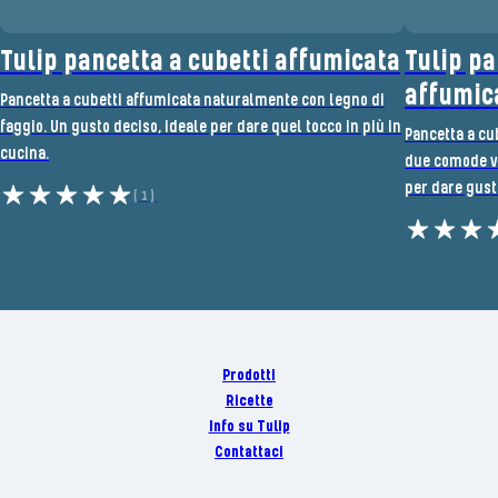
Tulip pancetta a cubetti affumicata
Tulip pa
affumica
Pancetta a cubetti affumicata naturalmente con legno di
faggio. Un gusto deciso, ideale per dare quel tocco in più in
Pancetta a cub
cucina.
due comode va
per dare gusto
(1)
Prodotti
Ricette
Info su Tulip
Contattaci