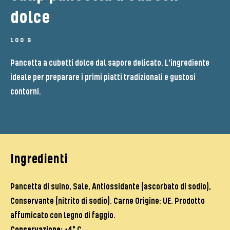
dolce
100 G
Pancetta a cubetti dolce dal sapore delicato. L'ingrediente
ideale per preparare i primi piatti tradizionali e gustosi
contorni.
Ingredienti
Pancetta di suino, Sale, Antiossidante (ascorbato di sodio),
Conservante (nitrito di sodio). Carne Origine: UE. Prodotto
affumicato con legno di faggio.