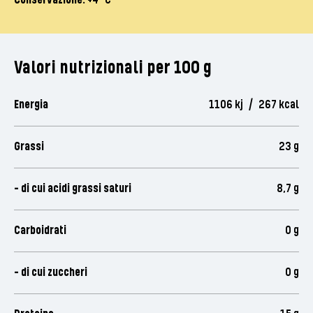
Conservazione:
+4° C
Valori nutrizionali per 100 g
Energia
1106 kj / 267 kcal
Grassi
23 g
- di cui acidi grassi saturi
8,7 g
Carboidrati
0 g
- di cui zuccheri
0 g