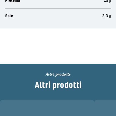
Proteina
15 g
Sale
3,3 g
Puoi essere il primo a votare
questo prodotto
Altri prodotti
Altri prodotti