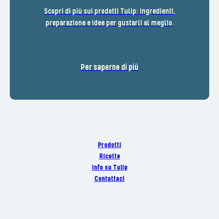
Scopri di più sui prodotti Tulip: ingredienti,
preparazione e idee per gustarli al meglio.
Per saperne di più
Prodotti
Ricette
Info su Tulip
Contattaci