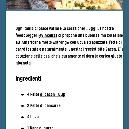
Ogni tanto ci piace variare la colazione! ...Oggi La nostra
foodblogger
@Vincenza
ci propone una buonissima Colazione
all’Americana molto «strong» con uova strapazzate, fette di pa
carré tostate e naturalmente il nostro irresistibile Bacon. E’ una
colazione deliziosa, che sicuramente ci darà la carica giusta all
giornata!
Ingredienti
4 Fette
di bacon Tulip
2 Fette di pancarrè
4 Uova
1 Noce di burro