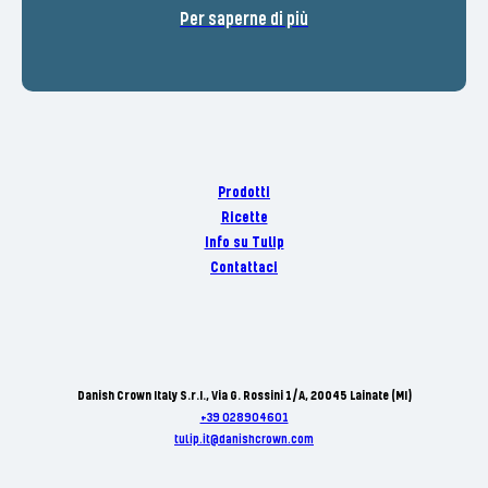
Per saperne di più
Prodotti
Ricette
Info su Tulip
Contattaci
Danish Crown Italy S.r.I., Via G. Rossini 1/A, 20045 Lainate (MI)
+39 028904601
tulip.it@danishcrown.com