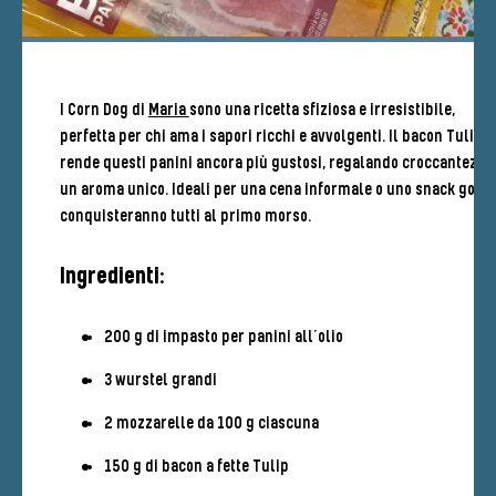
I Corn Dog di
Maria
sono una ricetta sfiziosa e irresistibile,
perfetta per chi ama i sapori ricchi e avvolgenti. Il bacon Tulip
rende questi panini ancora più gustosi, regalando croccantezza
un aroma unico. Ideali per una cena informale o uno snack golos
conquisteranno tutti al primo morso.
Ingredienti:
200 g di impasto per panini all’olio
3 wurstel grandi
2 mozzarelle da 100 g ciascuna
150 g di bacon a fette Tulip