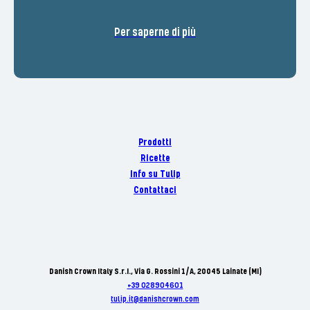
Per saperne di più
Prodotti
Ricette
Info su Tulip
Contattaci
Danish Crown Italy S.r.I., Via G. Rossini 1/A, 20045 Lainate (MI)
+39 028904601
tulip.it@danishcrown.com