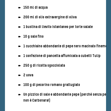
150 ml di acqua
200 ml di olio extravergine di oliva
1 bustina di lievito istantaneo per torte salate
10 g sale fino
1 cucchiaino abbondante di pepe nero macinato finement
1 confezione di pancetta affumicata a cubetti Tulip
250 g di ricotta sgocciolata
2 uova
100 g di pecorino romano grattugiato
Un pizzico di sale e abbondante pepe (perché senza pepe
non è Carbonara!)