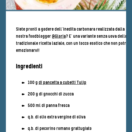
Siete pronti a godere dell’inedita carbonara realizzata dalla
nostra foodblogger
@Gloria
? E’ una variante senza uova della
tradizionale ricetta laziale, con un tocco esotico che non potrà 
emozionarvi!
Ingredienti
100 g
di pancetta a cubetti Tulip
200 g di gnocchi di zucca
500 ml di panna fresca
q.b. di olio extra vergine di oliva
q.b. di pecorino romano grattugiato