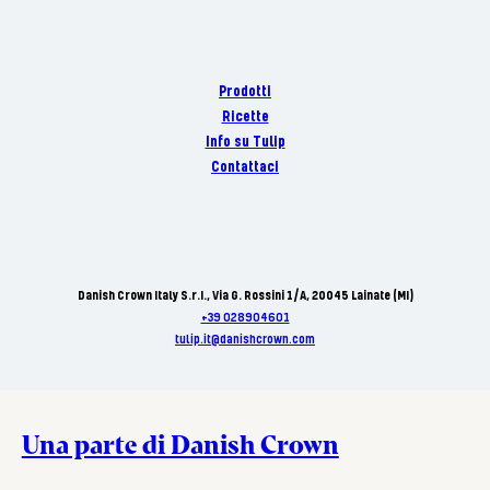
Prodotti
Ricette
Info su Tulip
Contattaci
Danish Crown Italy S.r.I., Via G. Rossini 1/A, 20045 Lainate (MI)
+39 028904601
tulip.it@danishcrown.com
Una parte di Danish Crown