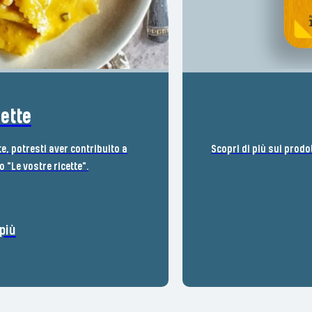
cette
te, potresti aver contribuito a
Scopri di più sui prodo
 "Le vostre ricette".
più