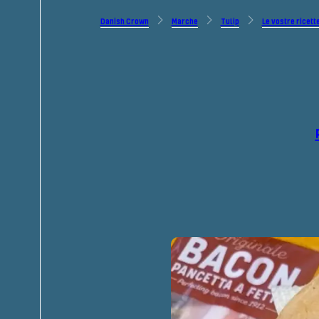
Danish Crown
Marche
Tulip
Le vostre ricett