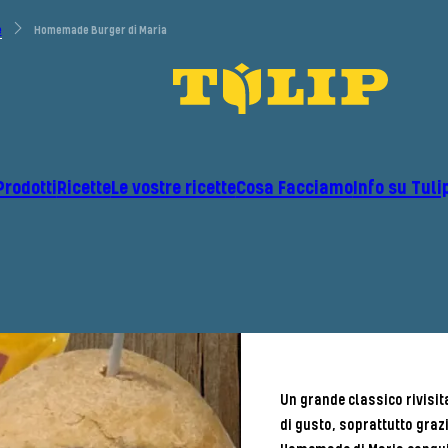
e
Homemade Burger di Maria
Prodotti
Ricette
Le vostre ricette
Cosa Facciamo
Info su Tuli
Un grande classico rivisit
di gusto, soprattutto grazi