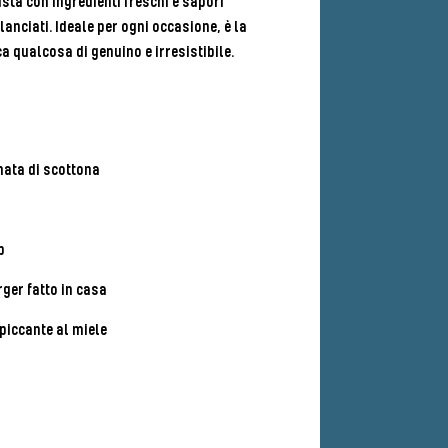
sta con ingredienti freschi e sapori
lanciati. Ideale per ogni occasione, è la
ca qualcosa di genuino e irresistibile.
nata di scottona
p
ger fatto in casa
 piccante al miele