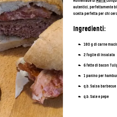
Homemade di
Maria
conqui
autentici, perfettamente bi
scelta perfetta per chi cer
Ingredienti:
180 g di carne maci
2 foglie di insalata
6 fette di bacon Tuli
1 panino per hambur
q.b. Salsa barbecue
q.b. Sale e pepe