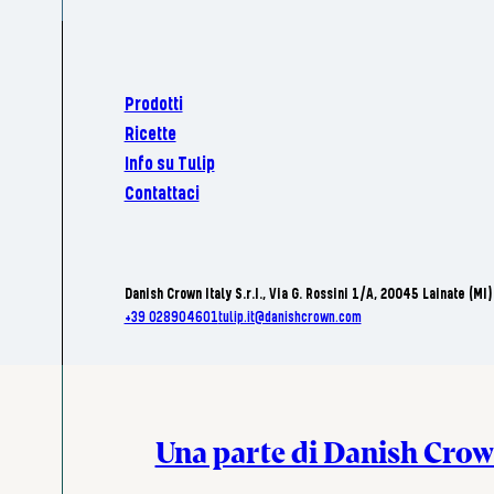
Prodotti
Ricette
Info su Tulip
Contattaci
Danish Crown Italy S.r.I., Via G. Rossini 1/A, 20045 Lainate (MI)
+39 028904601
tulip.it@danishcrown.com
Una parte di Danish Cro