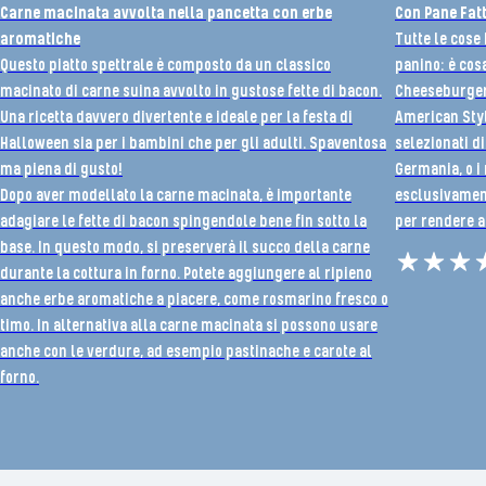
Carne macinata avvolta nella pancetta con erbe
Con Pane Fatt
aromatiche
Tutte le cose 
Questo piatto spettrale è composto da un classico
panino: è cos
macinato di carne suina avvolto in gustose fette di bacon.
Cheeseburger,
Una ricetta davvero divertente e ideale per la festa di
American Style
Halloween sia per i bambini che per gli adulti. Spaventosa
selezionati di
ma piena di gusto!
Germania, o i
Dopo aver modellato la carne macinata, è importante
esclusivament
adagiare le fette di bacon spingendole bene fin sotto la
per rendere a
base. In questo modo, si preserverà il succo della carne
durante la cottura in forno. Potete aggiungere al ripieno
anche erbe aromatiche a piacere, come rosmarino fresco o
timo. In alternativa alla carne macinata si possono usare
anche con le verdure, ad esempio pastinache e carote al
forno.