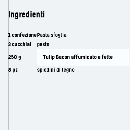
Ingredienti
1 confezione
Pasta sfoglia
3 cucchiai
pesto
250 g
Tulip Bacon affumicato a fette
8 pz
spiedini di legno