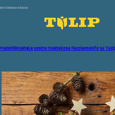
beri di Natale di Bacon
Prodotti
Ricette
Le vostre ricette
Cosa Facciamo
Info su Tuli